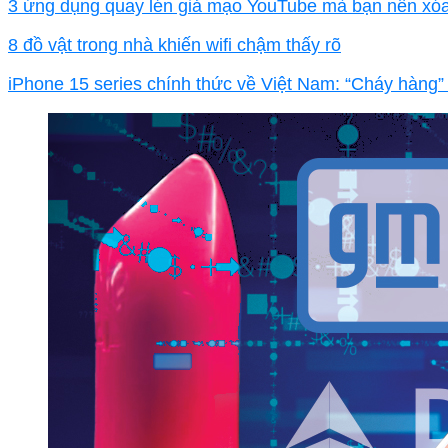
3 ứng dụng quay lén giả mạo YouTube mà bạn nên xó
8 đồ vật trong nhà khiến wifi chậm thấy rõ
iPhone 15 series chính thức về Việt Nam: “Cháy hàng” 