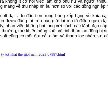
 ra không ít cơ hội việc làm cho phụ nữ và người thiểu
g mang về thu nhập nhiều hơn so với các đồng nghiệp 
oft đạt vị trí đầu tiên trong bảng xếp hạng về khía cạ
in được đăng tải trên báo giới lại mô tả điều ngược lại
hấy, nhân viên không hài lòng với cách các lãnh đạo cấp
 thưởng, thứ khiến năng suất và tinh thần lao động bị 
soft cũng có một đợt cắt giảm và thanh lọc nhân sự, c
g-ty-tot-nhat-the-gioi-nam-2023-d7987.html