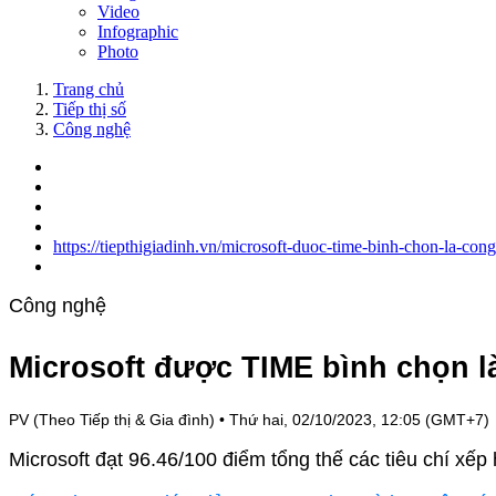
Video
Infographic
Photo
Trang chủ
Tiếp thị số
Công nghệ
https://tiepthigiadinh.vn/microsoft-duoc-time-binh-chon-la-con
Công nghệ
Microsoft được TIME bình chọn là
PV (Theo Tiếp thị & Gia đình)
•
Thứ hai, 02/10/2023, 12:05 (GMT+7)
Microsoft đạt 96.46/100 điểm tổng thế các tiêu chí xếp 