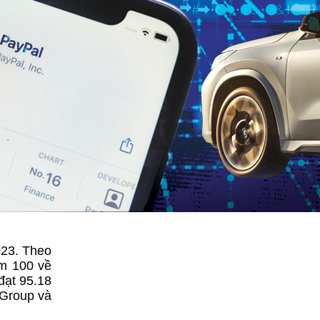
023. Theo
ểm 100 về
đạt 95.18
 Group và