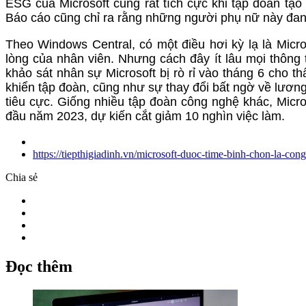
ESG của Microsoft cũng rất tích cực khi tập đoàn tạo
Báo cáo cũng chỉ ra rằng những người phụ nữ này đan
Theo Windows Central, có một điều hơi kỳ lạ là Micros
lòng của nhân viên. Nhưng cách đây ít lâu mọi thông t
khảo sát nhân sự Microsoft bị rò rỉ vào tháng 6 cho t
khiển tập đoàn, cũng như sự thay đổi bất ngờ về lương
tiêu cực. Giống nhiều tập đoàn công nghệ khác, Micro
đầu năm 2023, dự kiến cắt giảm 10 nghìn việc làm.​
https://tiepthigiadinh.vn/microsoft-duoc-time-binh-chon-la-con
Chia sẻ
Đọc thêm