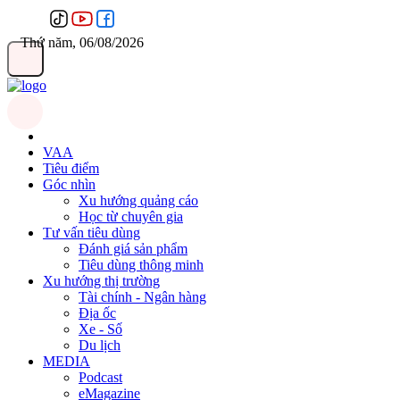
Thứ năm, 06/08/2026
VAA
Tiêu điểm
Góc nhìn
Xu hướng quảng cáo
Học từ chuyên gia
Tư vấn tiêu dùng
Đánh giá sản phẩm
Tiêu dùng thông minh
Xu hướng thị trường
Tài chính - Ngân hàng
Địa ốc
Xe - Số
Du lịch
MEDIA
Podcast
eMagazine