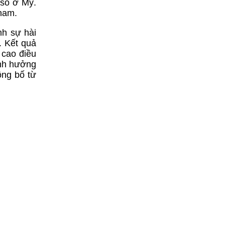
 số ở Mỹ.
nam.
nh sự hài
. Kết quả
 cao điều
ảnh hưởng
ông bố từ