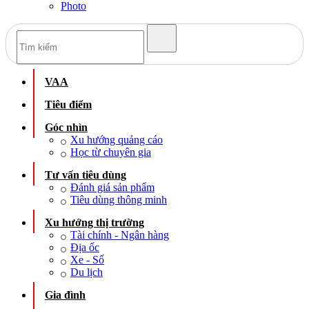
Photo
VAA
Tiêu điểm
Góc nhìn
Xu hướng quảng cáo
Học từ chuyên gia
Tư vấn tiêu dùng
Đánh giá sản phẩm
Tiêu dùng thông minh
Xu hướng thị trường
Tài chính - Ngân hàng
Địa ốc
Xe - Số
Du lịch
Gia đình