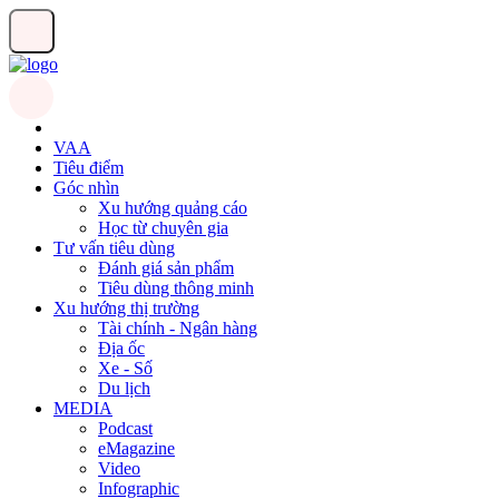
VAA
Tiêu điểm
Góc nhìn
Xu hướng quảng cáo
Học từ chuyên gia
Tư vấn tiêu dùng
Đánh giá sản phẩm
Tiêu dùng thông minh
Xu hướng thị trường
Tài chính - Ngân hàng
Địa ốc
Xe - Số
Du lịch
MEDIA
Podcast
eMagazine
Video
Infographic