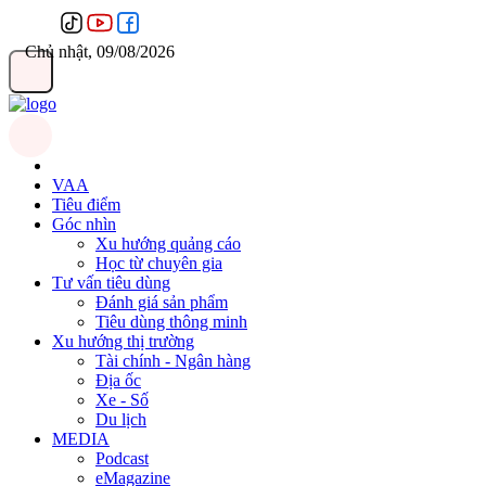
Chủ nhật, 09/08/2026
VAA
Tiêu điểm
Góc nhìn
Xu hướng quảng cáo
Học từ chuyên gia
Tư vấn tiêu dùng
Đánh giá sản phẩm
Tiêu dùng thông minh
Xu hướng thị trường
Tài chính - Ngân hàng
Địa ốc
Xe - Số
Du lịch
MEDIA
Podcast
eMagazine