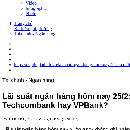
Video
Infographic
Photo
Trang chủ
Xu hướng thị trường
Tài chính - Ngân hàng
https://tiepthigiadinh.vn/lai-suat-ngan-hang-hom-nay-25-2-co
Tài chính - Ngân hàng
Lãi suất ngân hàng hôm nay 25/2: 
Techcombank hay VPBank?
PV
•
Thứ ba, 25/02/2025, 09:34 (GMT+7)
Lãi suất ngân hàng hôm nay 25/2/2025 không ghi nhận n