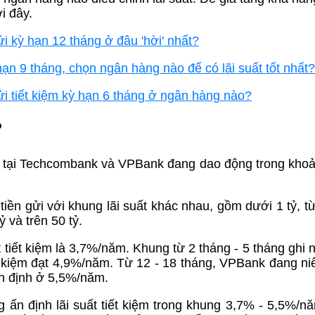
i đây.
i kỳ hạn 12 tháng ở đâu 'hời' nhất?
ạn 9 tháng, chọn ngân hàng nào để có lãi suất tốt nhất?
ửi tiết kiệm kỳ hạn 6 tháng ở ngân hàng nào?
?
iệm tại Techcombank và VPBank đang dao động trong khoả
ền gửi với khung lãi suất khác nhau, gồm dưới 1 tỷ, từ
ỷ và trên 50 tỷ.
t tiết kiệm là 3,7%/năm. Khung từ 2 tháng - 5 tháng ghi
ết kiệm đạt 4,9%/năm. Từ 12 - 18 tháng, VPBank đang niê
ấn định ở 5,5%/năm.
 ấn định lãi suất tiết kiệm trong khung 3,7% - 5,5%/n