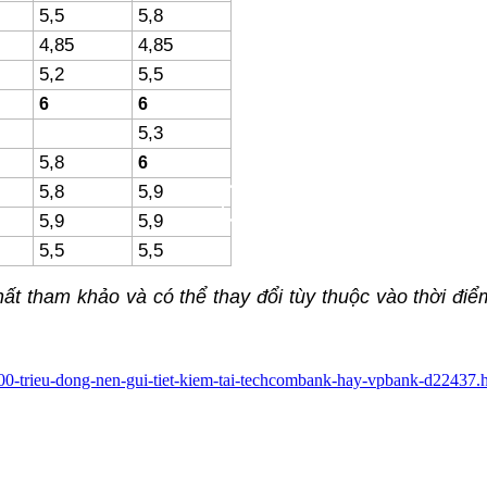
5,5
5,8
4,85
4,85
5,2
5,5
6
6
5,3
5,8
6
5,8
5,9
5,9
5,9
5,5
5,5
hất tham khảo và có thể thay đổi tùy thuộc vào thời điểm
-500-trieu-dong-nen-gui-tiet-kiem-tai-techcombank-hay-vpbank-d22437.