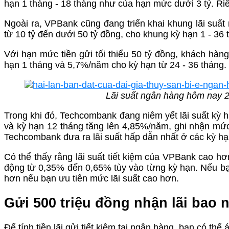
hạn 1 tháng - 18 tháng như của hạn mức dưới 3 tỷ. Riê
Ngoài ra, VPBank cũng đang triển khai khung lãi su
từ 10 tỷ đến dưới 50 tỷ đồng, cho khung kỳ hạn 1 - 36 
Với hạn mức tiền gửi tối thiểu 50 tỷ đồng, khách hàn
hạn 1 tháng và 5,7%/năm cho kỳ hạn từ 24 - 36 tháng.
Lãi suất ngân hàng hôm nay 2
Trong khi đó, Techcombank đang niêm yết lãi suất kỳ
và kỳ hạn 12 tháng tăng lên 4,85%/năm, ghi nhận mứ
Techcombank đưa ra lãi suất hấp dẫn nhất ở các kỳ h
Có thể thấy rằng lãi suất tiết kiệm của VPBank cao h
động từ 0,35% đến 0,65% tùy vào từng kỳ hạn. Nếu bạn
hơn nếu bạn ưu tiên mức lãi suất cao hơn.
Gửi 500 triệu đồng nhận lãi bao 
Để tính tiền lãi gửi tiết kiệm tại ngân hàng, bạn có thể