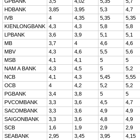
GPBANK
3,5
4,02
5,35
5,7
HDBANK
3,85
3,95
5,3
4,7
IVB
4
4,35
5,35
5,35
KIENLONGBANK
4,3
4,3
5,8
5,8
LPBANK
3,6
3,9
5,1
5,1
MB
3,7
4
4,6
4,6
MBV
4,3
4,6
5,5
5,6
MSB
4,1
4,1
5
5
NAM A BANK
4,3
4,5
5
5,2
NCB
4,1
4,3
5,45
5,55
OCB
4
4,2
5,2
5,2
PGBANK
3,4
3,8
5
5
PVCOMBANK
3,3
3,6
4,5
4,7
SACOMBANK
3,3
3,6
4,9
4,9
SAIGONBANK
3,3
3,6
4,8
4,9
SCB
1,6
1,9
2,9
2,9
SEABANK
2,95
3,45
3,95
4,15