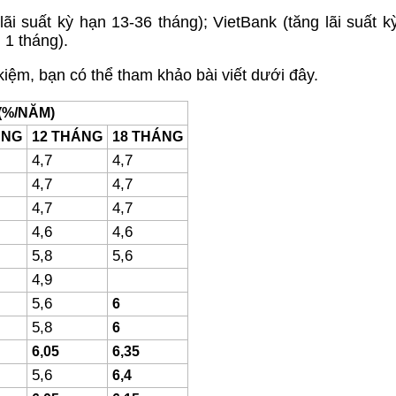
ãi suất kỳ hạn 13-36 tháng); VietBank (tăng lãi suất k
 1 tháng).
t kiệm, bạn có thể tham khảo bài viết dưới đây.
(%/NĂM)
ÁNG
12 THÁNG
18 THÁNG
4,7
4,7
4,7
4,7
4,7
4,7
4,6
4,6
5,8
5,6
4,9
5,6
6
5,8
6
6,05
6,35
5,6
6,4