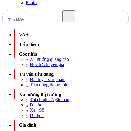
Photo
VAA
Tiêu điểm
Góc nhìn
Xu hướng quảng cáo
Học từ chuyên gia
Tư vấn tiêu dùng
Đánh giá sản phẩm
Tiêu dùng thông minh
Xu hướng thị trường
Tài chính - Ngân hàng
Địa ốc
Xe - Số
Du lịch
Gia đình