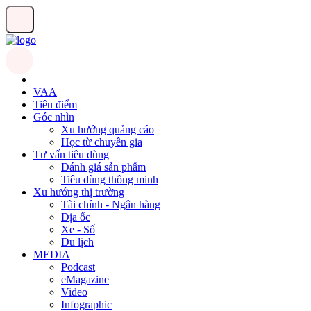
VAA
Tiêu điểm
Góc nhìn
Xu hướng quảng cáo
Học từ chuyên gia
Tư vấn tiêu dùng
Đánh giá sản phẩm
Tiêu dùng thông minh
Xu hướng thị trường
Tài chính - Ngân hàng
Địa ốc
Xe - Số
Du lịch
MEDIA
Podcast
eMagazine
Video
Infographic