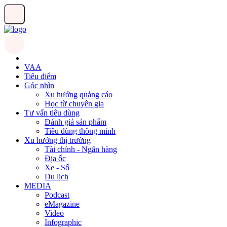
VAA
Tiêu điểm
Góc nhìn
Xu hướng quảng cáo
Học từ chuyên gia
Tư vấn tiêu dùng
Đánh giá sản phẩm
Tiêu dùng thông minh
Xu hướng thị trường
Tài chính - Ngân hàng
Địa ốc
Xe - Số
Du lịch
MEDIA
Podcast
eMagazine
Video
Infographic