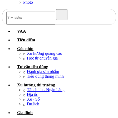
Photo
VAA
Tiêu điểm
Góc nhìn
Xu hướng quảng cáo
Học từ chuyên gia
Tư vấn tiêu dùng
Đánh giá sản phẩm
Tiêu dùng thông minh
Xu hướng thị trường
Tài chính - Ngân hàng
Địa ốc
Xe - Số
Du lịch
Gia đình