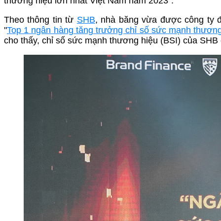
thương hiệu lớn nhất Việt Nam năm 2023”.
Theo thông tin từ
SHB
, nhà băng vừa được công ty đ
"
Top 1 ngân hàng tăng trưởng chỉ số sức mạnh thươn
cho thấy, chỉ số sức mạnh thương hiệu (BSI) của SHB