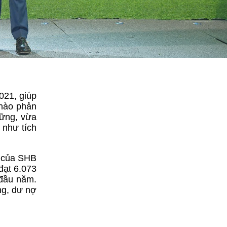
021, giúp
 nào phản
vững, vừa
 như tích
o của SHB
đạt 6.073
 đầu năm.
ng, dư nợ