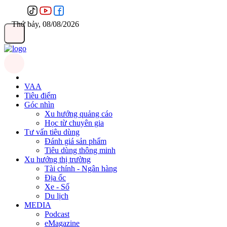
Thứ bảy, 08/08/2026
VAA
Tiêu điểm
Góc nhìn
Xu hướng quảng cáo
Học từ chuyên gia
Tư vấn tiêu dùng
Đánh giá sản phẩm
Tiêu dùng thông minh
Xu hướng thị trường
Tài chính - Ngân hàng
Địa ốc
Xe - Số
Du lịch
MEDIA
Podcast
eMagazine