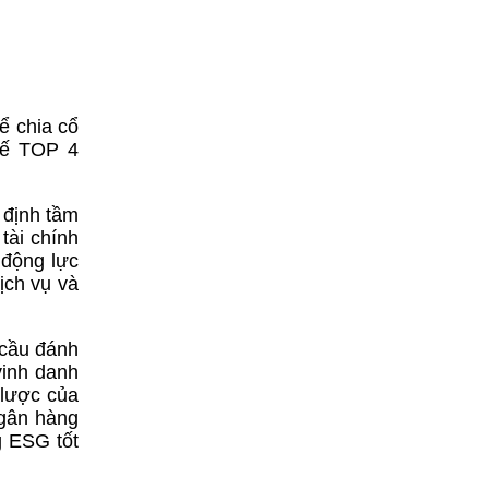
ể chia cổ
hế TOP 4
 định tầm
tài chính
 động lực
ịch vụ và
 cầu đánh
vinh danh
 lược của
Ngân hàng
g ESG tốt