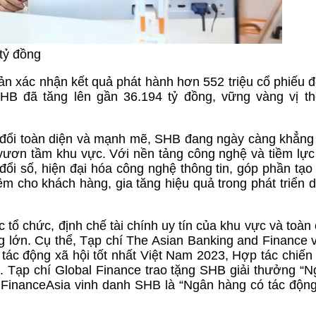
tỷ đồng
 xác nhận kết quả phát hành hơn 552 triệu cổ phiếu đ
HB đã tăng lên gần 36.194 tỷ đồng, vững vàng vị t
n đổi toàn diện và mạnh mẽ, SHB đang ngày càng khẳng
 vươn tầm khu vực. Với nền tảng công nghệ và tiềm lực 
ổi số, hiện đại hóa công nghệ thông tin, góp phần tạo
ệm cho khách hàng, gia tăng hiệu quả trong phát triển d
tổ chức, định chế tài chính uy tín của khu vực và toàn
g lớn. Cụ thể, Tạp chí The Asian Banking and Finance 
tác động xã hội tốt nhất Việt Nam 2023, Hợp tác chiến
 Tạp chí Global Finance trao tặng SHB giải thưởng “
hí FinanceAsia vinh danh SHB là “Ngân hàng có tác độn