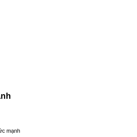
ạnh
sức mạnh