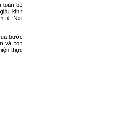
n toàn bộ
giàu kinh
h là “Nơi
 qua bước
in và con
hiện thực