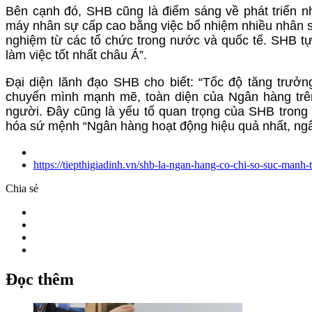
Bên cạnh đó, SHB cũng là điểm sáng về phát triển nh
máy nhân sự cấp cao bằng việc bổ nhiệm nhiều nhân sự 
nghiệm từ các tổ chức trong nước và quốc tế. SHB tự
làm việc tốt nhất châu Á”.
Đại diện lãnh đạo SHB cho biết: “Tốc độ tăng trưở
chuyển mình mạnh mẽ, toàn diện của Ngân hàng trên
người. Đây cũng là yếu tố quan trọng của SHB trong 
hóa sứ mệnh “Ngân hàng hoạt động hiệu quả nhất, ngâ
https://tiepthigiadinh.vn/shb-la-ngan-hang-co-chi-so-suc-man
Chia sẻ
Đọc thêm