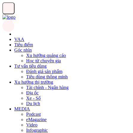
VAA
Tiêu điểm
Góc nhìn
Xu hướng quảng cáo
Học từ chuyên gia
Tư vấn tiêu dùng
Đánh giá sản phẩm
Tiêu dùng thông minh
Xu hướng thị trường
Tài chính - Ngân hàng
Địa ốc
Xe - Số
Du lịch
MEDIA
Podcast
eMagazine
Video
Infographic