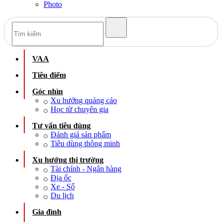
Photo
VAA
Tiêu điểm
Góc nhìn
Xu hướng quảng cáo
Học từ chuyên gia
Tư vấn tiêu dùng
Đánh giá sản phẩm
Tiêu dùng thông minh
Xu hướng thị trường
Tài chính - Ngân hàng
Địa ốc
Xe - Số
Du lịch
Gia đình