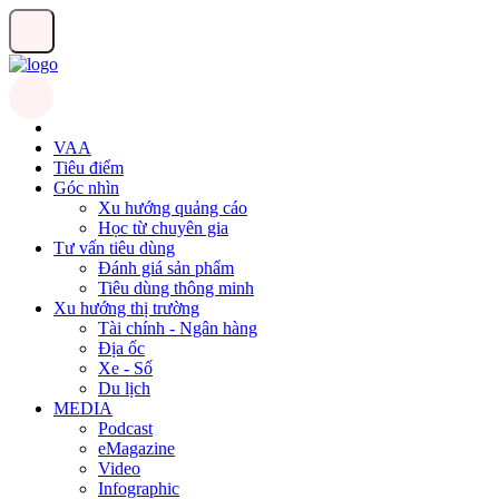
VAA
Tiêu điểm
Góc nhìn
Xu hướng quảng cáo
Học từ chuyên gia
Tư vấn tiêu dùng
Đánh giá sản phẩm
Tiêu dùng thông minh
Xu hướng thị trường
Tài chính - Ngân hàng
Địa ốc
Xe - Số
Du lịch
MEDIA
Podcast
eMagazine
Video
Infographic