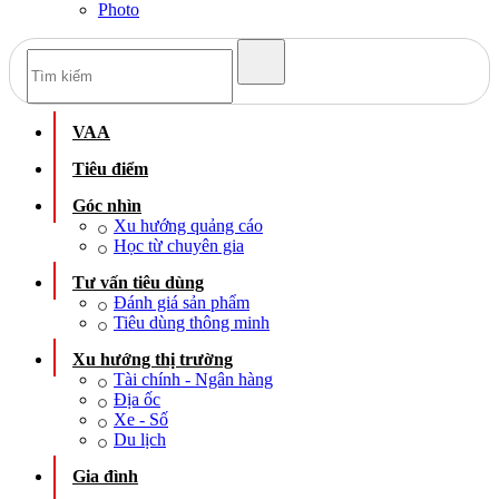
Photo
VAA
Tiêu điểm
Góc nhìn
Xu hướng quảng cáo
Học từ chuyên gia
Tư vấn tiêu dùng
Đánh giá sản phẩm
Tiêu dùng thông minh
Xu hướng thị trường
Tài chính - Ngân hàng
Địa ốc
Xe - Số
Du lịch
Gia đình