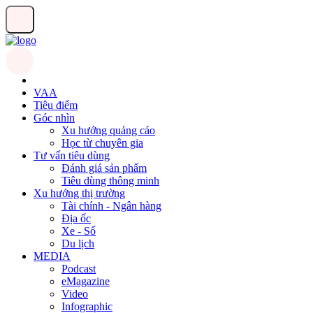
VAA
Tiêu điểm
Góc nhìn
Xu hướng quảng cáo
Học từ chuyên gia
Tư vấn tiêu dùng
Đánh giá sản phẩm
Tiêu dùng thông minh
Xu hướng thị trường
Tài chính - Ngân hàng
Địa ốc
Xe - Số
Du lịch
MEDIA
Podcast
eMagazine
Video
Infographic