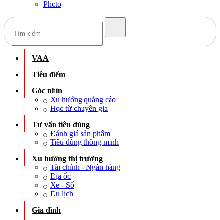
Photo
VAA
Tiêu điểm
Góc nhìn
Xu hướng quảng cáo
Học từ chuyên gia
Tư vấn tiêu dùng
Đánh giá sản phẩm
Tiêu dùng thông minh
Xu hướng thị trường
Tài chính - Ngân hàng
Địa ốc
Xe - Số
Du lịch
Gia đình