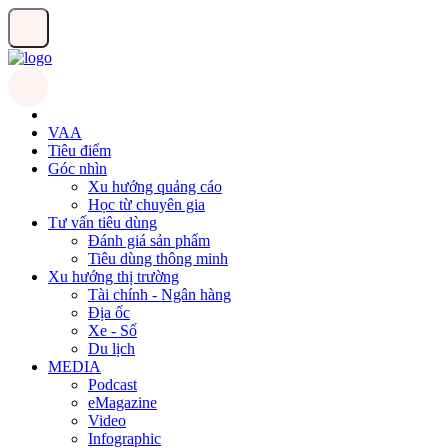
VAA
Tiêu điểm
Góc nhìn
Xu hướng quảng cáo
Học từ chuyên gia
Tư vấn tiêu dùng
Đánh giá sản phẩm
Tiêu dùng thông minh
Xu hướng thị trường
Tài chính - Ngân hàng
Địa ốc
Xe - Số
Du lịch
MEDIA
Podcast
eMagazine
Video
Infographic