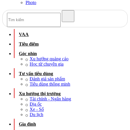
Photo
VAA
Tiêu điểm
Góc nhìn
Xu hướng quảng cáo
Học từ chuyên gia
Tư vấn tiêu dùng
Đánh giá sản phẩm
Tiêu dùng thông minh
Xu hướng thị trường
Tài chính - Ngân hàng
Địa ốc
Xe - Số
Du lịch
Gia đình