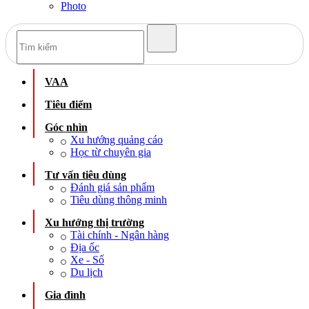
Photo
VAA
Tiêu điểm
Góc nhìn
Xu hướng quảng cáo
Học từ chuyên gia
Tư vấn tiêu dùng
Đánh giá sản phẩm
Tiêu dùng thông minh
Xu hướng thị trường
Tài chính - Ngân hàng
Địa ốc
Xe - Số
Du lịch
Gia đình