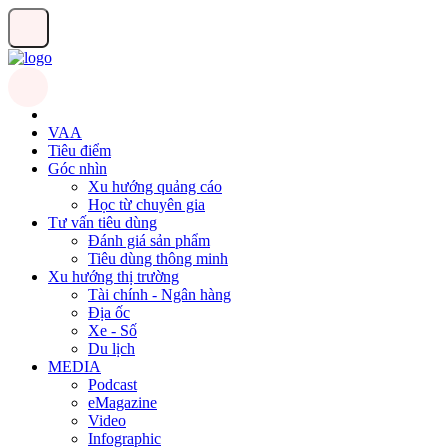
VAA
Tiêu điểm
Góc nhìn
Xu hướng quảng cáo
Học từ chuyên gia
Tư vấn tiêu dùng
Đánh giá sản phẩm
Tiêu dùng thông minh
Xu hướng thị trường
Tài chính - Ngân hàng
Địa ốc
Xe - Số
Du lịch
MEDIA
Podcast
eMagazine
Video
Infographic