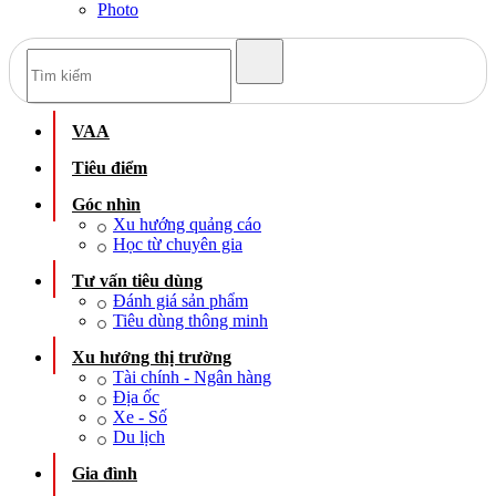
Photo
VAA
Tiêu điểm
Góc nhìn
Xu hướng quảng cáo
Học từ chuyên gia
Tư vấn tiêu dùng
Đánh giá sản phẩm
Tiêu dùng thông minh
Xu hướng thị trường
Tài chính - Ngân hàng
Địa ốc
Xe - Số
Du lịch
Gia đình