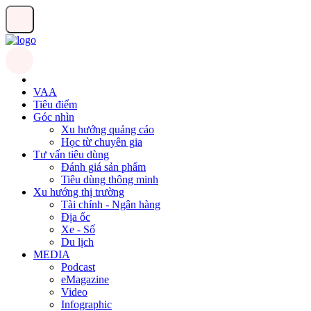
VAA
Tiêu điểm
Góc nhìn
Xu hướng quảng cáo
Học từ chuyên gia
Tư vấn tiêu dùng
Đánh giá sản phẩm
Tiêu dùng thông minh
Xu hướng thị trường
Tài chính - Ngân hàng
Địa ốc
Xe - Số
Du lịch
MEDIA
Podcast
eMagazine
Video
Infographic