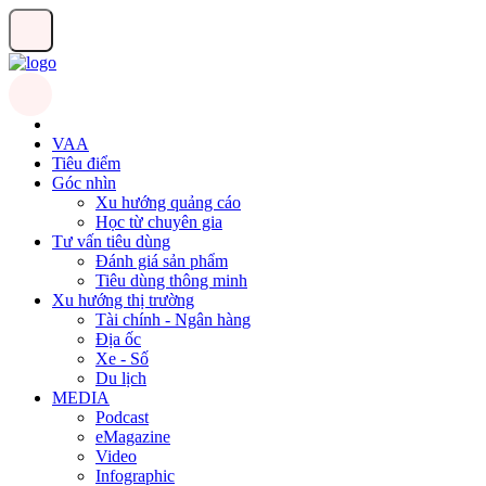
VAA
Tiêu điểm
Góc nhìn
Xu hướng quảng cáo
Học từ chuyên gia
Tư vấn tiêu dùng
Đánh giá sản phẩm
Tiêu dùng thông minh
Xu hướng thị trường
Tài chính - Ngân hàng
Địa ốc
Xe - Số
Du lịch
MEDIA
Podcast
eMagazine
Video
Infographic