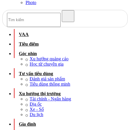
Photo
VAA
Tiêu điểm
Góc nhìn
Xu hướng quảng cáo
Học từ chuyên gia
Tư vấn tiêu dùng
Đánh giá sản phẩm
Tiêu dùng thông minh
Xu hướng thị trường
Tài chính - Ngân hàng
Địa ốc
Xe - Số
Du lịch
Gia đình