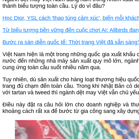
thành biểu tượng toàn cầu. Lý do vì đâu?
Học Dior, YSL cách 'thao túng cảm xúc', biến mỗi khá
Từ biểu tượng bền vững đến cuộc chơi AI: Allbirds đa
Bước ra sàn diễn quốc tế: Thời trang Việt đã sẵn sàng
Việt Nam hiện là một trong những quốc gia xuất khẩu d
nước đến những nhà máy sản xuất quy mô lớn, ngành 
cung ứng toàn cầu suốt nhiều năm qua.
Tuy nhiên, dù sản xuất cho hàng loạt thương hiệu quốc
trang đủ chạm đến toàn cầu. Trong khi Nhật Bản có d
với tartan và tweed thì ngành dệt may Việt vẫn chủ y
Điều này đặt ra câu hỏi lớn cho doanh nghiệp và t
khoảng cách rất xa để bước từ gia công sang xây dựng 