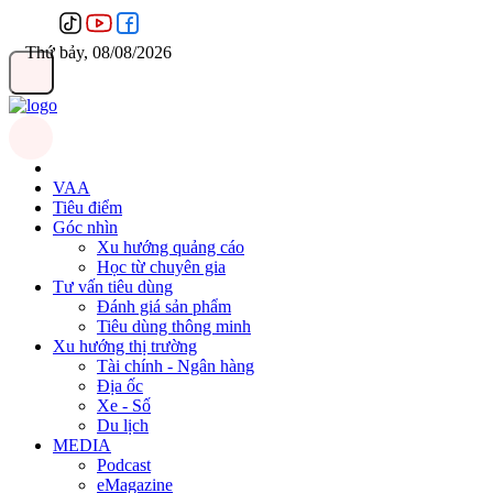
Thứ bảy, 08/08/2026
VAA
Tiêu điểm
Góc nhìn
Xu hướng quảng cáo
Học từ chuyên gia
Tư vấn tiêu dùng
Đánh giá sản phẩm
Tiêu dùng thông minh
Xu hướng thị trường
Tài chính - Ngân hàng
Địa ốc
Xe - Số
Du lịch
MEDIA
Podcast
eMagazine