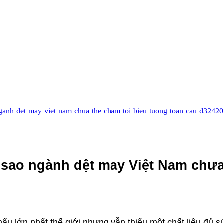
o-nganh-det-may-viet-nam-chua-the-cham-toi-bieu-tuong-toan-cau-d32420
ì sao ngành dệt may Việt Nam chưa
 lớn nhất thế giới nhưng vẫn thiếu một chất liệu đủ s