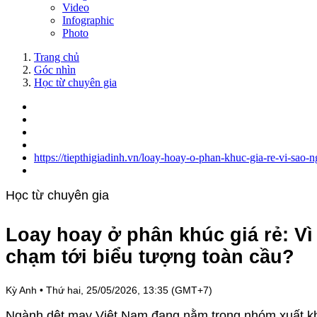
Video
Infographic
Photo
Trang chủ
Góc nhìn
Học từ chuyên gia
https://tiepthigiadinh.vn/loay-hoay-o-phan-khuc-gia-re-vi-sa
Học từ chuyên gia
Loay hoay ở phân khúc giá rẻ: V
chạm tới biểu tượng toàn cầu?
Kỳ Anh
•
Thứ hai, 25/05/2026, 13:35 (GMT+7)
Ngành dệt may Việt Nam đang nằm trong nhóm xuất khẩu