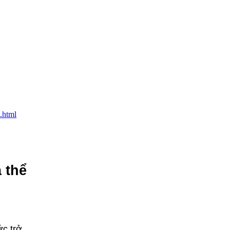
.html
 thể
ức trở