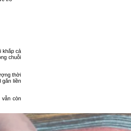
i khắp cả
ong chuỗi
ượng thời
 gắn liền
m vẫn còn