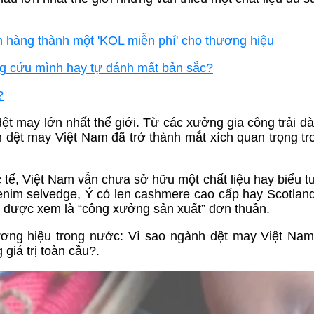
ch hàng thành một 'KOL miễn phí' cho thương hiệu
ng cứu mình hay tự đánh mất bản sắc?
?
ệt may lớn nhất thế giới. Từ các xưởng gia công trải dà
dệt may Việt Nam đã trở thành mắt xích quan trọng tr
 tế, Việt Nam vẫn chưa sở hữu một chất liệu hay biểu t
enim selvedge, Ý có len cashmere cao cấp hay Scotland
ếu được xem là “công xưởng sản xuất” đơn thuần.
hương hiệu trong nước: Vì sao ngành dệt may Việt Na
giá trị toàn cầu?.