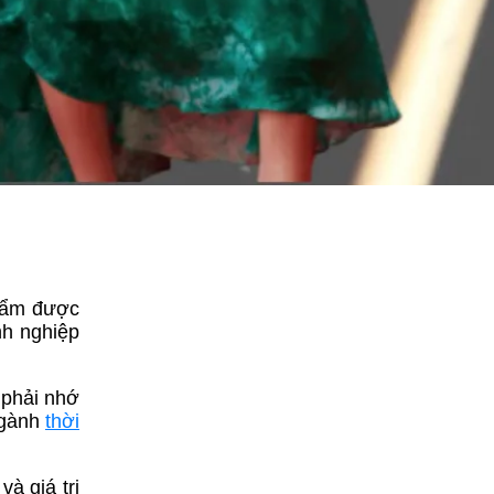
phẩm được
nh nghiệp
 phải nhớ
ngành
thời
à giá trị