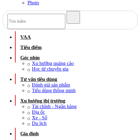
Photo
VAA
Tiêu điểm
Góc nhìn
Xu hướng quảng cáo
Học từ chuyên gia
Tư vấn tiêu dùng
Đánh giá sản phẩm
Tiêu dùng thông minh
Xu hướng thị trường
Tài chính - Ngân hàng
Địa ốc
Xe - Số
Du lịch
Gia đình