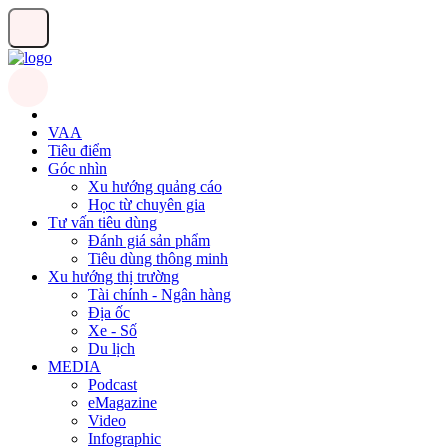
VAA
Tiêu điểm
Góc nhìn
Xu hướng quảng cáo
Học từ chuyên gia
Tư vấn tiêu dùng
Đánh giá sản phẩm
Tiêu dùng thông minh
Xu hướng thị trường
Tài chính - Ngân hàng
Địa ốc
Xe - Số
Du lịch
MEDIA
Podcast
eMagazine
Video
Infographic