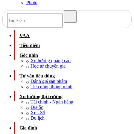
Photo
VAA
Tiêu điểm
Góc nhìn
Xu hướng quảng cáo
Học từ chuyên gia
Tư vấn tiêu dùng
Đánh giá sản phẩm
Tiêu dùng thông minh
Xu hướng thị trường
Tài chính - Ngân hàng
Địa ốc
Xe - Số
Du lịch
Gia đình