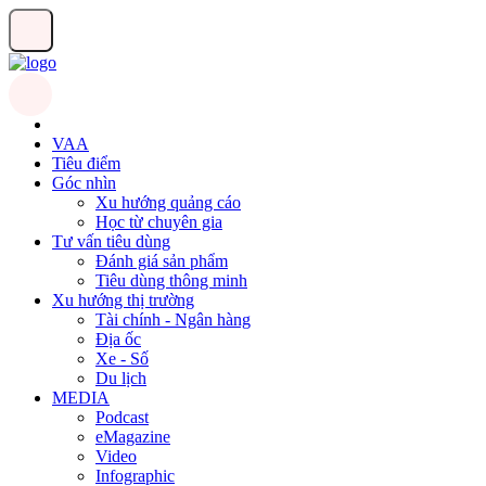
VAA
Tiêu điểm
Góc nhìn
Xu hướng quảng cáo
Học từ chuyên gia
Tư vấn tiêu dùng
Đánh giá sản phẩm
Tiêu dùng thông minh
Xu hướng thị trường
Tài chính - Ngân hàng
Địa ốc
Xe - Số
Du lịch
MEDIA
Podcast
eMagazine
Video
Infographic