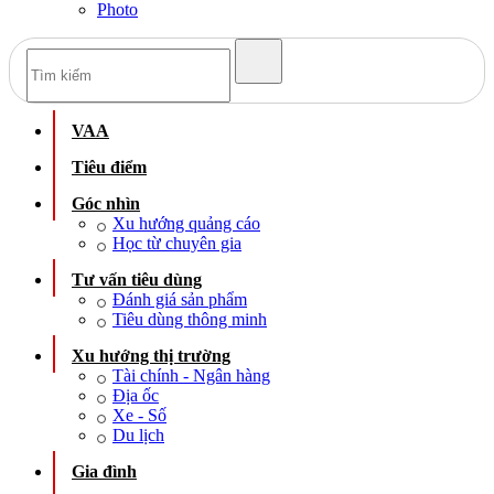
Photo
VAA
Tiêu điểm
Góc nhìn
Xu hướng quảng cáo
Học từ chuyên gia
Tư vấn tiêu dùng
Đánh giá sản phẩm
Tiêu dùng thông minh
Xu hướng thị trường
Tài chính - Ngân hàng
Địa ốc
Xe - Số
Du lịch
Gia đình