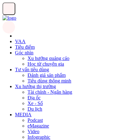
VAA
Tiêu điểm
Góc nhìn
Xu hướng quảng cáo
Học từ chuyên gia
Tư vấn tiêu dùng
Đánh giá sản phẩm
Tiêu dùng thông minh
Xu hướng thị trường
Tài chính - Ngân hàng
Địa ốc
Xe - Số
Du lịch
MEDIA
Podcast
eMagazine
Video
Infographic