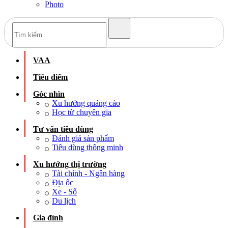
Photo
VAA
Tiêu điểm
Góc nhìn
Xu hướng quảng cáo
Học từ chuyên gia
Tư vấn tiêu dùng
Đánh giá sản phẩm
Tiêu dùng thông minh
Xu hướng thị trường
Tài chính - Ngân hàng
Địa ốc
Xe - Số
Du lịch
Gia đình