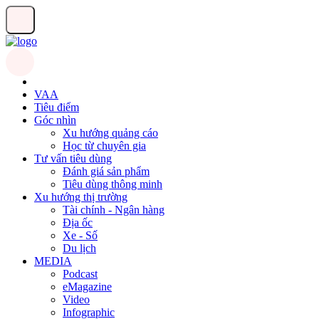
VAA
Tiêu điểm
Góc nhìn
Xu hướng quảng cáo
Học từ chuyên gia
Tư vấn tiêu dùng
Đánh giá sản phẩm
Tiêu dùng thông minh
Xu hướng thị trường
Tài chính - Ngân hàng
Địa ốc
Xe - Số
Du lịch
MEDIA
Podcast
eMagazine
Video
Infographic