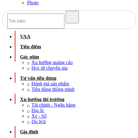
Photo
VAA
Tiêu điểm
Góc nhìn
Xu hướng quảng cáo
Học từ chuyên gia
Tư vấn tiêu dùng
Đánh giá sản phẩm
Tiêu dùng thông minh
Xu hướng thị trường
Tài chính - Ngân hàng
Địa ốc
Xe - Số
Du lịch
Gia đình