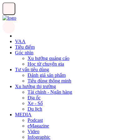
VAA
Tiêu điểm
Góc nhìn
Xu hướng quảng cáo
Học từ chuyên gia
Tư vấn tiêu dùng
Đánh giá sản phẩm
Tiêu dùng thông minh
Xu hướng thị trường
Tài chính - Ngân hàng
Địa ốc
Xe - Số
Du lịch
MEDIA
Podcast
eMagazine
Video
Infographic