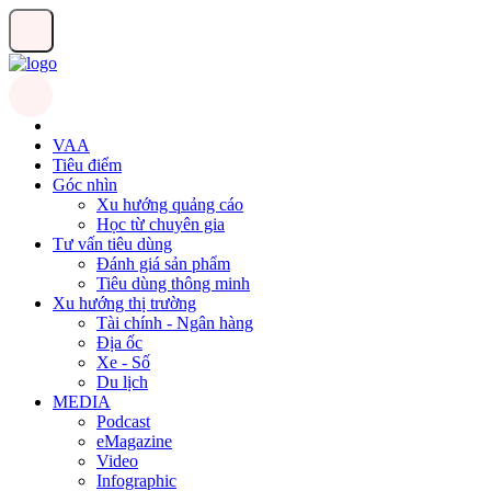
VAA
Tiêu điểm
Góc nhìn
Xu hướng quảng cáo
Học từ chuyên gia
Tư vấn tiêu dùng
Đánh giá sản phẩm
Tiêu dùng thông minh
Xu hướng thị trường
Tài chính - Ngân hàng
Địa ốc
Xe - Số
Du lịch
MEDIA
Podcast
eMagazine
Video
Infographic