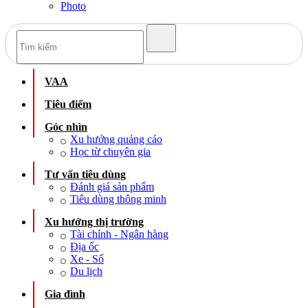
Photo
VAA
Tiêu điểm
Góc nhìn
Xu hướng quảng cáo
Học từ chuyên gia
Tư vấn tiêu dùng
Đánh giá sản phẩm
Tiêu dùng thông minh
Xu hướng thị trường
Tài chính - Ngân hàng
Địa ốc
Xe - Số
Du lịch
Gia đình