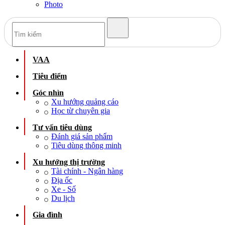
Photo
VAA
Tiêu điểm
Góc nhìn
Xu hướng quảng cáo
Học từ chuyên gia
Tư vấn tiêu dùng
Đánh giá sản phẩm
Tiêu dùng thông minh
Xu hướng thị trường
Tài chính - Ngân hàng
Địa ốc
Xe - Số
Du lịch
Gia đình