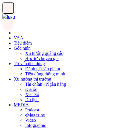
VAA
Tiêu điểm
Góc nhìn
Xu hướng quảng cáo
Học từ chuyên gia
Tư vấn tiêu dùng
Đánh giá sản phẩm
Tiêu dùng thông minh
Xu hướng thị trường
Tài chính - Ngân hàng
Địa ốc
Xe - Số
Du lịch
MEDIA
Podcast
eMagazine
Video
Infographic