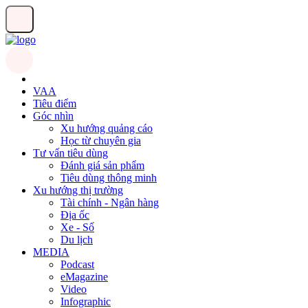
VAA
Tiêu điểm
Góc nhìn
Xu hướng quảng cáo
Học từ chuyên gia
Tư vấn tiêu dùng
Đánh giá sản phẩm
Tiêu dùng thông minh
Xu hướng thị trường
Tài chính - Ngân hàng
Địa ốc
Xe - Số
Du lịch
MEDIA
Podcast
eMagazine
Video
Infographic