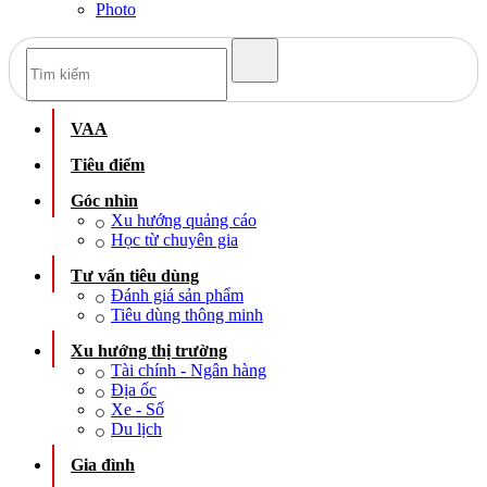
Photo
VAA
Tiêu điểm
Góc nhìn
Xu hướng quảng cáo
Học từ chuyên gia
Tư vấn tiêu dùng
Đánh giá sản phẩm
Tiêu dùng thông minh
Xu hướng thị trường
Tài chính - Ngân hàng
Địa ốc
Xe - Số
Du lịch
Gia đình