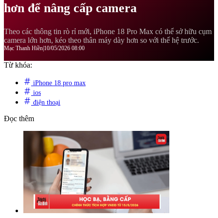
hơn để nâng cấp camera
Theo các thông tin rò rỉ mới, iPhone 18 Pro Max có thể sở hữu cụm
camera lớn hơn, kéo theo thân máy dày hơn so với thế hệ trước.
Mạc Thanh Hiền
|
10/05/2026 08:00
Từ khóa:
iPhone 18 pro max
ios
điện thoại
Đọc thêm