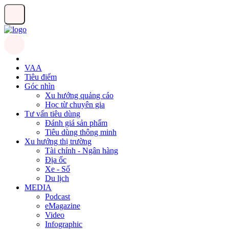
VAA
Tiêu điểm
Góc nhìn
Xu hướng quảng cáo
Học từ chuyên gia
Tư vấn tiêu dùng
Đánh giá sản phẩm
Tiêu dùng thông minh
Xu hướng thị trường
Tài chính - Ngân hàng
Địa ốc
Xe - Số
Du lịch
MEDIA
Podcast
eMagazine
Video
Infographic