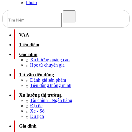
Photo
VAA
Tiêu điểm
Góc nhìn
Xu hướng quảng cáo
Học từ chuyên gia
Tư vấn tiêu dùng
Đánh giá sản phẩm
Tiêu dùng thông minh
Xu hướng thị trường
Tài chính - Ngân hàng
Địa ốc
Xe - Số
Du lịch
Gia đình