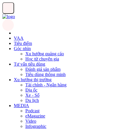
VAA
Tiêu điểm
Góc nhìn
Xu hướng quảng cáo
Học từ chuyên gia
Tư vấn tiêu dùng
Đánh giá sản phẩm
Tiêu dùng thông minh
Xu hướng thị trường
Tài chính - Ngân hàng
Địa ốc
Xe - Số
Du lịch
MEDIA
Podcast
eMagazine
Video
Infographic