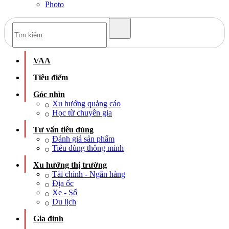
Photo
VAA
Tiêu điểm
Góc nhìn
Xu hướng quảng cáo
Học từ chuyên gia
Tư vấn tiêu dùng
Đánh giá sản phẩm
Tiêu dùng thông minh
Xu hướng thị trường
Tài chính - Ngân hàng
Địa ốc
Xe - Số
Du lịch
Gia đình