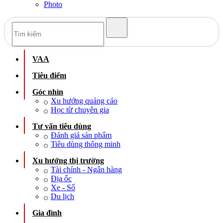
Photo
VAA
Tiêu điểm
Góc nhìn
Xu hướng quảng cáo
Học từ chuyên gia
Tư vấn tiêu dùng
Đánh giá sản phẩm
Tiêu dùng thông minh
Xu hướng thị trường
Tài chính - Ngân hàng
Địa ốc
Xe - Số
Du lịch
Gia đình