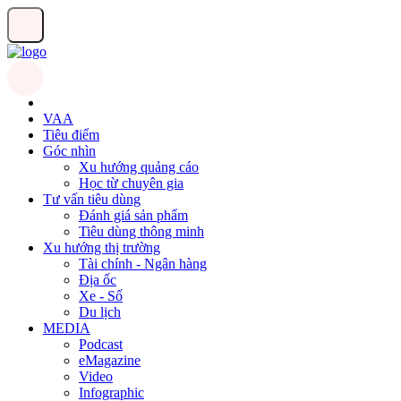
VAA
Tiêu điểm
Góc nhìn
Xu hướng quảng cáo
Học từ chuyên gia
Tư vấn tiêu dùng
Đánh giá sản phẩm
Tiêu dùng thông minh
Xu hướng thị trường
Tài chính - Ngân hàng
Địa ốc
Xe - Số
Du lịch
MEDIA
Podcast
eMagazine
Video
Infographic