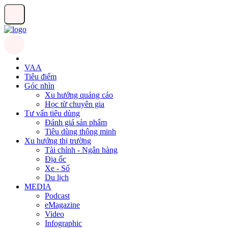
VAA
Tiêu điểm
Góc nhìn
Xu hướng quảng cáo
Học từ chuyên gia
Tư vấn tiêu dùng
Đánh giá sản phẩm
Tiêu dùng thông minh
Xu hướng thị trường
Tài chính - Ngân hàng
Địa ốc
Xe - Số
Du lịch
MEDIA
Podcast
eMagazine
Video
Infographic