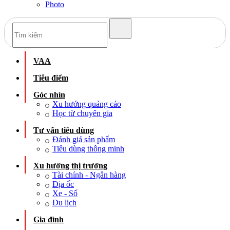
Photo
VAA
Tiêu điểm
Góc nhìn
Xu hướng quảng cáo
Học từ chuyên gia
Tư vấn tiêu dùng
Đánh giá sản phẩm
Tiêu dùng thông minh
Xu hướng thị trường
Tài chính - Ngân hàng
Địa ốc
Xe - Số
Du lịch
Gia đình