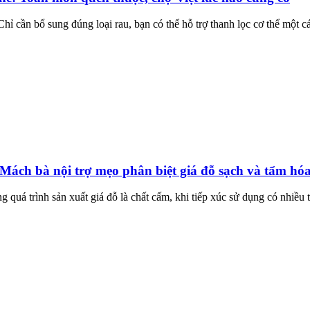
hỉ cần bổ sung đúng loại rau, bạn có thể hỗ trợ thanh lọc cơ thể một c
Mách bà nội trợ mẹo phân biệt giá đỗ sạch và tẩm hóa
quá trình sản xuất giá đỗ là chất cấm, khi tiếp xúc sử dụng có nhiều t