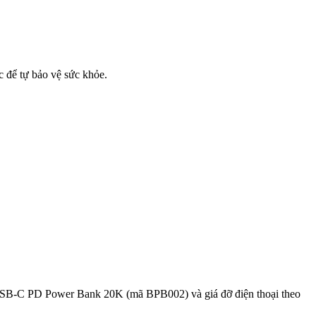
c để tự bảo vệ sức khỏe.
ge USB-C PD Power Bank 20K (mã BPB002) và giá đỡ điện thoại theo