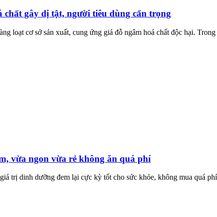
hất gây dị tật, người tiêu dùng cẩn trọng
àng loạt cơ sở sản xuất, cung ứng giá đỗ ngâm hoá chất độc hại. Trong
âm, vừa ngon vừa rẻ không ăn quá phí
 giá trị dinh dưỡng đem lại cực kỳ tốt cho sức khỏe, không mua quá phí