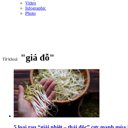
Video
Infographic
Photo
"giá đỗ"
Từ khoá:
5 loại rau “giải nhiệt – thải độc” cực mạnh mùa