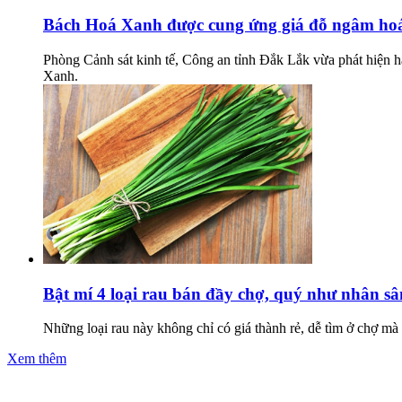
Bách Hoá Xanh được cung ứng giá đỗ ngâm hoá c
Phòng Cảnh sát kinh tế, Công an tỉnh Đắk Lắk vừa phát hiện h
Xanh.
Bật mí 4 loại rau bán đầy chợ, quý như nhân s
Những loại rau này không chỉ có giá thành rẻ, dễ tìm ở chợ mà
Xem thêm