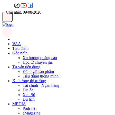
Chủ nhật, 09/08/2026
VAA
Tiêu điểm
Góc nhìn
Xu hướng quảng cáo
Học từ chuyên gia
Tư vấn tiêu dùng
Đánh giá sản phẩm
Tiêu dùng thông minh
Xu hướng thị trường
Tài chính - Ngân hàng
Địa ốc
Xe - Số
Du lịch
MEDIA
Podcast
eMagazine