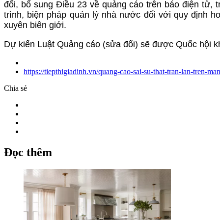
đổi, bổ sung Điều 23 về quảng cáo trên báo điện tử, t
trình, biện pháp quản lý nhà nước đối với quy định 
xuyên biên giới.
Dự kiến Luật Quảng cáo (sửa đổi) sẽ được Quốc hội kh
https://tiepthigiadinh.vn/quang-cao-sai-su-that-tran-lan-tren-m
Chia sẻ
Đọc thêm