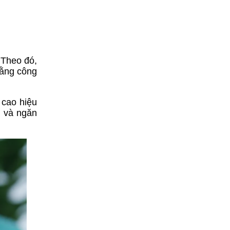
 Theo đó,
rằng công
 cao hiệu
g và ngăn