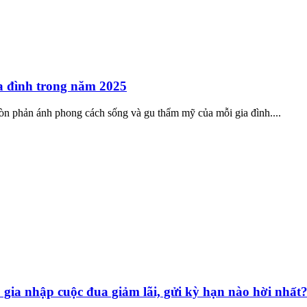
ia đình trong năm 2025
òn phản ánh phong cách sống và gu thẩm mỹ của mỗi gia đình....
 gia nhập cuộc đua giảm lãi, gửi kỳ hạn nào hời nhất