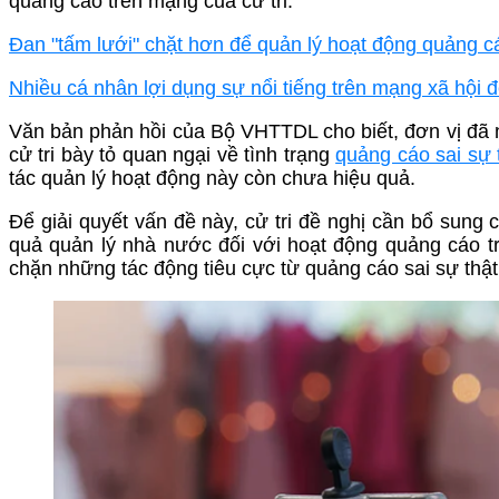
quảng cáo trên mạng của cử tri.
Đan "tấm lưới" chặt hơn để quản lý hoạt động quảng c
Nhiều cá nhân lợi dụng sự nổi tiếng trên mạng xã hội đ
Văn bản phản hồi của Bộ VHTTDL cho biết, đơn vị đã 
cử tri bày tỏ quan ngại về tình trạng
quảng cáo sai sự 
tác quản lý hoạt động này còn chưa hiệu quả.
Để giải quyết vấn đề này, cử tri đề nghị cần bổ sung
quả quản lý nhà nước đối với hoạt động quảng cáo t
chặn những tác động tiêu cực từ quảng cáo sai sự thật