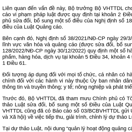
Liên quan đến vấn đề này, Bộ trưởng Bộ VHTTDL cho
cáo vi phạm pháp luật được quy định tại khoản 2 Đi
phủ sửa đổi, bổ sung một số điều của Nghị định số 18
điều của Luật Quảng cáo.
Bên cạnh đó, Nghị định số 38/2021/NĐ-CP ngày 29/3/
lĩnh vực văn hóa và quảng cáo (được sửa đổi, bổ su
128/2022/NĐ-CP ngày 30/12/2022) quy định một số h
phẩm, hàng hóa, dịch vụ tại khoản 5 Điều 34, khoản 4
1 Điều 61.
Đối tượng áp dụng đối với mọi tổ chức, cá nhân có h
chính đối với các hành vi này thuộc Ủy ban nhân dân 
thông tin và truyền thông; y tế; nông nghiệp và phát tri
Trước đó, Bộ VHTTDL đã tham mưu Chính phủ có Tờ t
thảo Luật sửa đổi, bổ sung một số Điều của Luật Q
VHTTDL cũng đã có Báo cáo số 03/BCBVHTTDL gửi Ủy
và Xã hội) về việc tiếp thu, giải trình, chỉnh lý dự th
Tại dự thảo Luật, nội dung “quản lý hoạt động quảng c