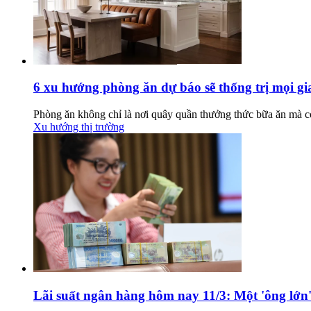
6 xu hướng phòng ăn dự báo sẽ thống trị mọi g
Phòng ăn không chỉ là nơi quây quần thưởng thức bữa ăn mà c
Xu hướng thị trường
Lãi suất ngân hàng hôm nay 11/3: Một 'ông lớn'