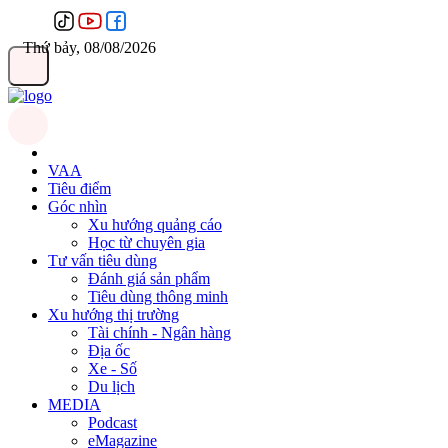
Thứ bảy, 08/08/2026
VAA
Tiêu điểm
Góc nhìn
Xu hướng quảng cáo
Học từ chuyên gia
Tư vấn tiêu dùng
Đánh giá sản phẩm
Tiêu dùng thông minh
Xu hướng thị trường
Tài chính - Ngân hàng
Địa ốc
Xe - Số
Du lịch
MEDIA
Podcast
eMagazine