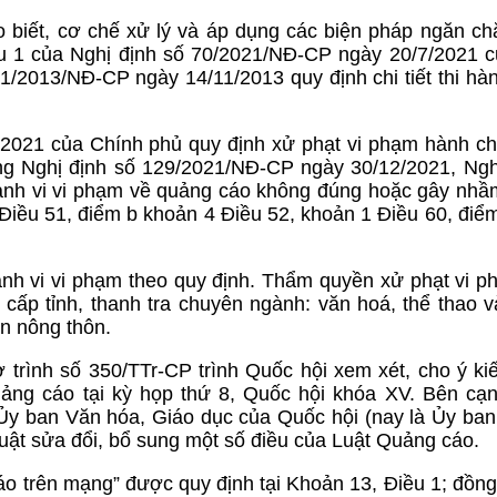
 biết, cơ chế xử lý và áp dụng các biện pháp ngăn c
ều 1 của Nghị định số 70/2021/NĐ-CP ngày 20/7/2021 
1/2013/NĐ-CP ngày 14/11/2013 quy định chi tiết thi hà
2021 của Chính phủ quy định xử phạt vi phạm hành ch
ng Nghị định số 129/2021/NĐ-CP ngày 30/12/2021, Ngh
ành vi vi phạm về quảng cáo không đúng hoặc gây nhầ
 Điều 51, điểm b khoản 4 Điều 52, khoản 1 Điều 60, điể
ành vi vi phạm theo quy định. Thẩm quyền xử phạt vi 
cấp tỉnh, thanh tra chuyên ngành: văn hoá, thể thao và
ển nông thôn.
rình số 350/TTr-CP trình Quốc hội xem xét, cho ý ki
uảng cáo tại kỳ họp thứ 8, Quốc hội khóa XV. Bên cạ
 ban Văn hóa, Giáo dục của Quốc hội (nay là Ủy ban
ảo Luật sửa đổi, bổ sung một số điều của Luật Quảng cáo.
áo trên mạng” được quy định tại Khoản 13, Điều 1; đồng