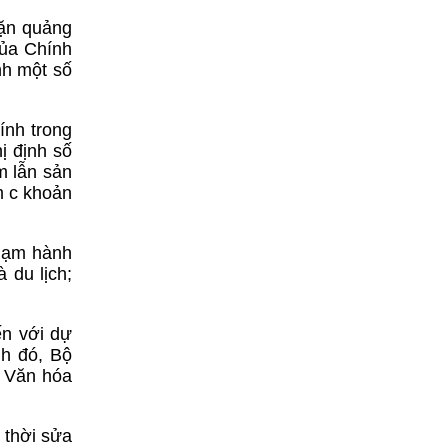
hặn quảng
của Chính
nh một số
ính trong
ị định số
m lẫn sản
m c khoản
phạm hành
 du lịch;
ến với dự
nh đó, Bộ
 Văn hóa
 thời sửa