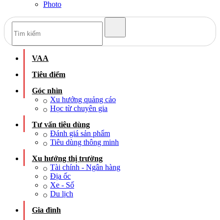
Photo
VAA
Tiêu điểm
Góc nhìn
Xu hướng quảng cáo
Học từ chuyên gia
Tư vấn tiêu dùng
Đánh giá sản phẩm
Tiêu dùng thông minh
Xu hướng thị trường
Tài chính - Ngân hàng
Địa ốc
Xe - Số
Du lịch
Gia đình