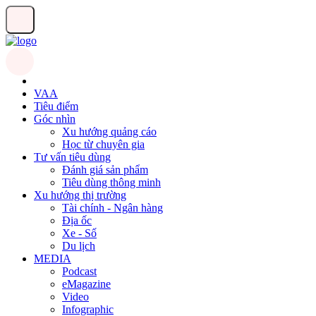
VAA
Tiêu điểm
Góc nhìn
Xu hướng quảng cáo
Học từ chuyên gia
Tư vấn tiêu dùng
Đánh giá sản phẩm
Tiêu dùng thông minh
Xu hướng thị trường
Tài chính - Ngân hàng
Địa ốc
Xe - Số
Du lịch
MEDIA
Podcast
eMagazine
Video
Infographic