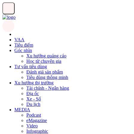
VAA
Tiêu điểm
Góc nhìn
Xu hướng quảng cáo
Học từ chuyên gia
Tư vấn tiêu dùng
Đánh giá sản phẩm
Tiêu dùng thông minh
Xu hướng thị trường
Tài chính - Ngân hàng
Địa ốc
Xe - Số
Du lịch
MEDIA
Podcast
eMagazine
Video
Infographic