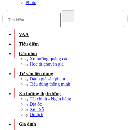
Photo
VAA
Tiêu điểm
Góc nhìn
Xu hướng quảng cáo
Học từ chuyên gia
Tư vấn tiêu dùng
Đánh giá sản phẩm
Tiêu dùng thông minh
Xu hướng thị trường
Tài chính - Ngân hàng
Địa ốc
Xe - Số
Du lịch
Gia đình