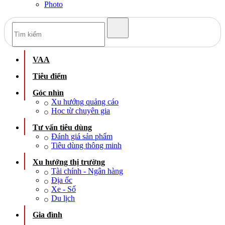
Photo
VAA
Tiêu điểm
Góc nhìn
Xu hướng quảng cáo
Học từ chuyên gia
Tư vấn tiêu dùng
Đánh giá sản phẩm
Tiêu dùng thông minh
Xu hướng thị trường
Tài chính - Ngân hàng
Địa ốc
Xe - Số
Du lịch
Gia đình