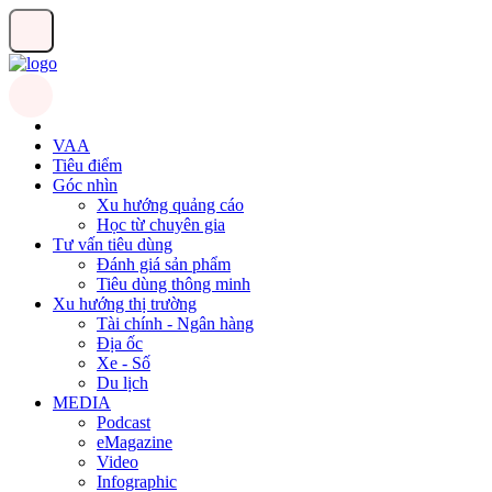
VAA
Tiêu điểm
Góc nhìn
Xu hướng quảng cáo
Học từ chuyên gia
Tư vấn tiêu dùng
Đánh giá sản phẩm
Tiêu dùng thông minh
Xu hướng thị trường
Tài chính - Ngân hàng
Địa ốc
Xe - Số
Du lịch
MEDIA
Podcast
eMagazine
Video
Infographic