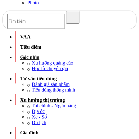
Photo
VAA
Tiêu điểm
Góc nhìn
Xu hướng quảng cáo
Học từ chuyên gia
Tư vấn tiêu dùng
Đánh giá sản phẩm
Tiêu dùng thông minh
Xu hướng thị trường
Tài chính - Ngân hàng
Địa ốc
Xe - Số
Du lịch
Gia đình