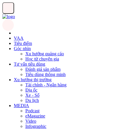
VAA
Tiêu điểm
Góc nhìn
Xu hướng quảng cáo
Học từ chuyên gia
Tư vấn tiêu dùng
Đánh giá sản phẩm
Tiêu dùng thông minh
Xu hướng thị trường
Tài chính - Ngân hàng
Địa ốc
Xe - Số
Du lịch
MEDIA
Podcast
eMagazine
Video
Infographic