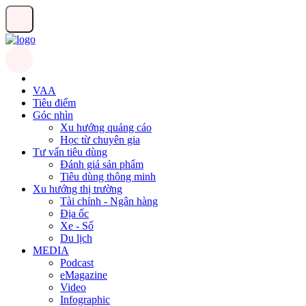
VAA
Tiêu điểm
Góc nhìn
Xu hướng quảng cáo
Học từ chuyên gia
Tư vấn tiêu dùng
Đánh giá sản phẩm
Tiêu dùng thông minh
Xu hướng thị trường
Tài chính - Ngân hàng
Địa ốc
Xe - Số
Du lịch
MEDIA
Podcast
eMagazine
Video
Infographic