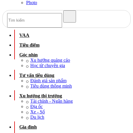
Photo
VAA
Tiêu điểm
Góc nhìn
Xu hướng quảng cáo
Học từ chuyên gia
Tư vấn tiêu dùng
Đánh giá sản phẩm
Tiêu dùng thông minh
Xu hướng thị trường
Tài chính - Ngân hàng
Địa ốc
Xe - Số
Du lịch
Gia đình