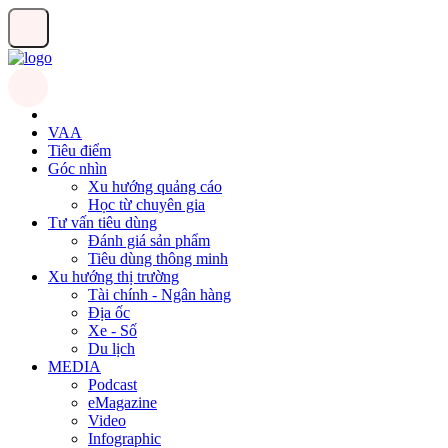
VAA
Tiêu điểm
Góc nhìn
Xu hướng quảng cáo
Học từ chuyên gia
Tư vấn tiêu dùng
Đánh giá sản phẩm
Tiêu dùng thông minh
Xu hướng thị trường
Tài chính - Ngân hàng
Địa ốc
Xe - Số
Du lịch
MEDIA
Podcast
eMagazine
Video
Infographic