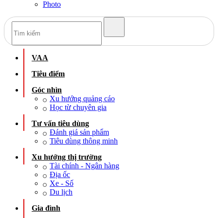
Photo
VAA
Tiêu điểm
Góc nhìn
Xu hướng quảng cáo
Học từ chuyên gia
Tư vấn tiêu dùng
Đánh giá sản phẩm
Tiêu dùng thông minh
Xu hướng thị trường
Tài chính - Ngân hàng
Địa ốc
Xe - Số
Du lịch
Gia đình