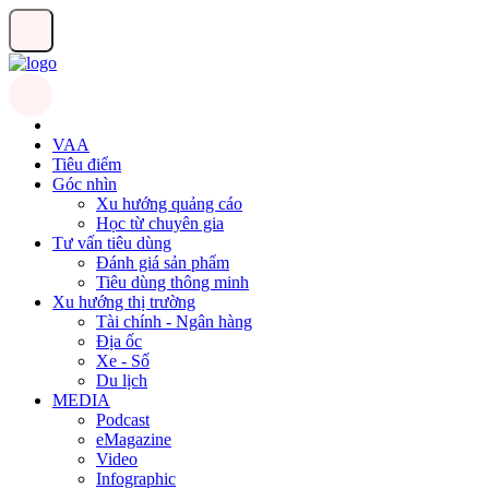
VAA
Tiêu điểm
Góc nhìn
Xu hướng quảng cáo
Học từ chuyên gia
Tư vấn tiêu dùng
Đánh giá sản phẩm
Tiêu dùng thông minh
Xu hướng thị trường
Tài chính - Ngân hàng
Địa ốc
Xe - Số
Du lịch
MEDIA
Podcast
eMagazine
Video
Infographic