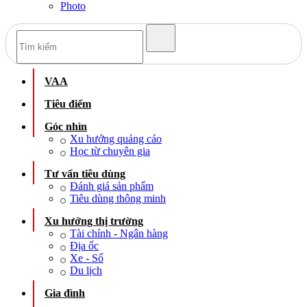
Photo
VAA
Tiêu điểm
Góc nhìn
Xu hướng quảng cáo
Học từ chuyên gia
Tư vấn tiêu dùng
Đánh giá sản phẩm
Tiêu dùng thông minh
Xu hướng thị trường
Tài chính - Ngân hàng
Địa ốc
Xe - Số
Du lịch
Gia đình