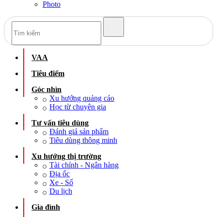
Photo
VAA
Tiêu điểm
Góc nhìn
Xu hướng quảng cáo
Học từ chuyên gia
Tư vấn tiêu dùng
Đánh giá sản phẩm
Tiêu dùng thông minh
Xu hướng thị trường
Tài chính - Ngân hàng
Địa ốc
Xe - Số
Du lịch
Gia đình