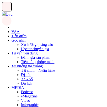
VAA
Tiêu điểm
Góc nhìn
Xu hướng quảng cáo
Học từ chuyên gia
Tư vấn tiêu dùng
Đánh giá sản phẩm
Tiêu dùng thông minh
Xu hướng thị trường
Tài chính - Ngân hàng
Địa ốc
Xe - Số
Du lịch
MEDIA
Podcast
eMagazine
Video
Infographic