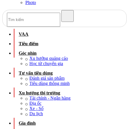
Photo
VAA
Tiêu điểm
Góc nhìn
Xu hướng quảng cáo
Học từ chuyên gia
Tư vấn tiêu dùng
Đánh giá sản phẩm
Tiêu dùng thông minh
Xu hướng thị trường
Tài chính - Ngân hàng
Địa ốc
Xe - Số
Du lịch
Gia đình