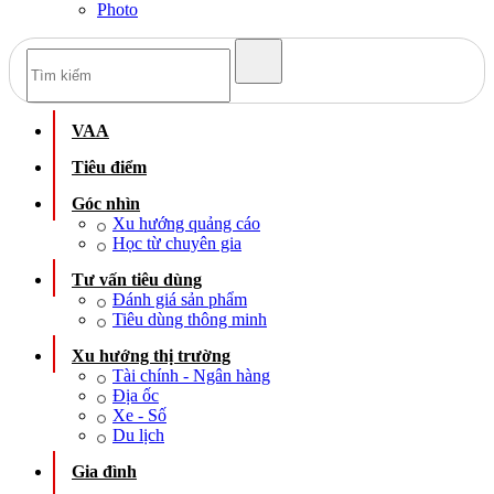
Photo
VAA
Tiêu điểm
Góc nhìn
Xu hướng quảng cáo
Học từ chuyên gia
Tư vấn tiêu dùng
Đánh giá sản phẩm
Tiêu dùng thông minh
Xu hướng thị trường
Tài chính - Ngân hàng
Địa ốc
Xe - Số
Du lịch
Gia đình