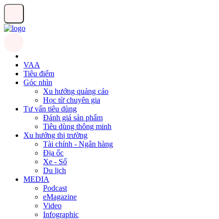
VAA
Tiêu điểm
Góc nhìn
Xu hướng quảng cáo
Học từ chuyên gia
Tư vấn tiêu dùng
Đánh giá sản phẩm
Tiêu dùng thông minh
Xu hướng thị trường
Tài chính - Ngân hàng
Địa ốc
Xe - Số
Du lịch
MEDIA
Podcast
eMagazine
Video
Infographic