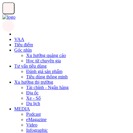
VAA
Tiêu điểm
Góc nhìn
Xu hướng quảng cáo
Học từ chuyên gia
Tư vấn tiêu dùng
Đánh giá sản phẩm
Tiêu dùng thông minh
Xu hướng thị trường
Tài chính - Ngân hàng
Địa ốc
Xe - Số
Du lịch
MEDIA
Podcast
eMagazine
Video
Infographic