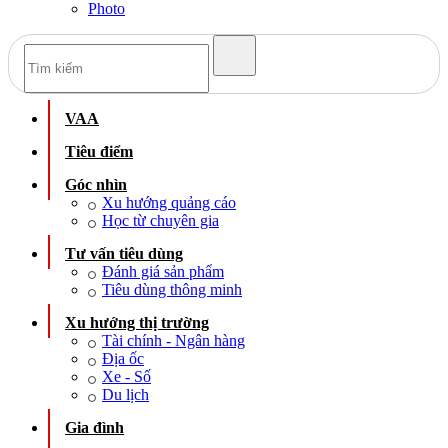
Photo
VAA
Tiêu điểm
Góc nhìn
Xu hướng quảng cáo
Học từ chuyên gia
Tư vấn tiêu dùng
Đánh giá sản phẩm
Tiêu dùng thông minh
Xu hướng thị trường
Tài chính - Ngân hàng
Địa ốc
Xe - Số
Du lịch
Gia đình