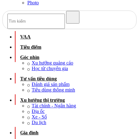
Photo
VAA
Tiêu điểm
Góc nhìn
Xu hướng quảng cáo
Học từ chuyên gia
Tư vấn tiêu dùng
Đánh giá sản phẩm
Tiêu dùng thông minh
Xu hướng thị trường
Tài chính - Ngân hàng
Địa ốc
Xe - Số
Du lịch
Gia đình