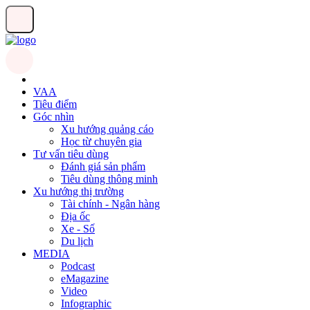
VAA
Tiêu điểm
Góc nhìn
Xu hướng quảng cáo
Học từ chuyên gia
Tư vấn tiêu dùng
Đánh giá sản phẩm
Tiêu dùng thông minh
Xu hướng thị trường
Tài chính - Ngân hàng
Địa ốc
Xe - Số
Du lịch
MEDIA
Podcast
eMagazine
Video
Infographic