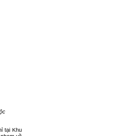
ộc
ỉ tại Khu