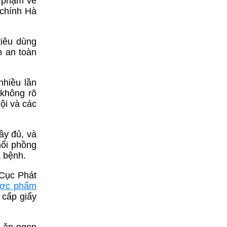
i phạm về
 chính Hà
tiêu dùng
m an toàn
nhiều lần
 không rõ
ội và các
ầy đủ, và
hổi phồng
a bệnh.
 Cục Phát
ợc phẩm
 cấp giấy
o ăn ngon