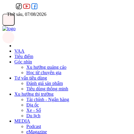
Thứ sáu, 07/08/2026
VAA
Tiêu điểm
Góc nhìn
Xu hướng quảng cáo
Học từ chuyên gia
Tư vấn tiêu dùng
Đánh giá sản phẩm
Tiêu dùng thông minh
Xu hướng thị trường
Tài chính - Ngân hàng
Địa ốc
Xe - Số
Du lịch
MEDIA
Podcast
eMagazine