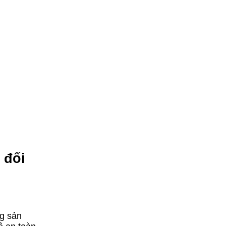
 đối
ng sản