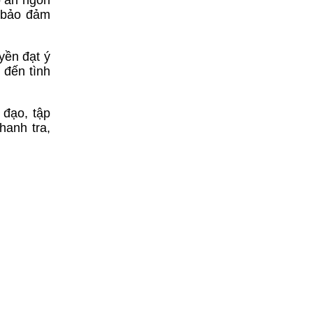
g bảo đảm
yền đạt ý
 đến tình
 đạo, tập
hanh tra,