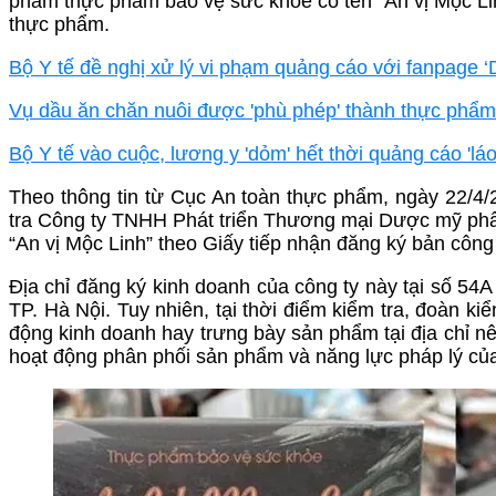
phẩm thực phẩm bảo vệ sức khỏe có tên “An vị Mộc Lin
thực phẩm.
Bộ Y tế đề nghị xử lý vi phạm quảng cáo với fanpage
Vụ dầu ăn chăn nuôi được 'phù phép' thành thực phẩm
Bộ Y tế vào cuộc, lương y 'dỏm' hết thời quảng cáo 'láo
Theo thông tin từ Cục An toàn thực phẩm, ngày 22/4/
tra Công ty TNHH Phát triển Thương mại Dược mỹ phẩ
“An vị Mộc Linh” theo Giấy tiếp nhận đăng ký bản cô
Địa chỉ đăng ký kinh doanh của công ty này tại số 
TP. Hà Nội. Tuy nhiên, tại thời điểm kiểm tra, đoàn ki
động kinh doanh hay trưng bày sản phẩm tại địa chỉ nêu
hoạt động phân phối sản phẩm và năng lực pháp lý của