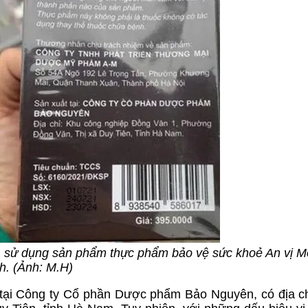
, sử dụng sản phẩm thực phẩm bảo vệ sức khoẻ An vị M
h. (Ảnh: M.H)
 tại Công ty Cổ phần Dược phẩm Bảo Nguyên, có địa ch