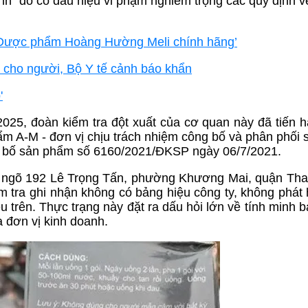
h” do có dấu hiệu vi phạm nghiêm trọng các quy định v
 ‘Dược phẩm Hoàng Hường Meli chính hãng’
 cho người, Bộ Y tế cảnh báo khẩn
'
2025, đoàn kiểm tra đột xuất của cơ quan này đã tiến 
m A-M - đơn vị chịu trách nhiệm công bố và phân phối
ng bố sản phẩm số 6160/2021/ĐKSP ngày 06/7/2021.
54A ngõ 192 Lê Trọng Tấn, phường Khương Mai, quận Th
ểm tra ghi nhận không có bảng hiệu công ty, không phát 
 trên. Thực trạng này đặt ra dấu hỏi lớn về tính minh b
 đơn vị kinh doanh.