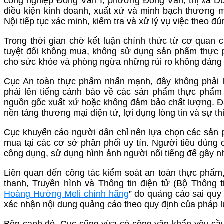
công nghiệp Đồng Văn I, phường Đồng Văn, thị xã Du
điều kiện kinh doanh, xuất xứ và minh bạch thương 
Nội tiếp tục xác minh, kiểm tra và xử lý vụ việc theo đ
Trong thời gian chờ kết luận chính thức từ cơ quan
tuyệt đối không mua, không sử dụng sản phẩm thực 
cho sức khỏe và phòng ngừa những rủi ro không đáng 
Cục An toàn thực phẩm nhấn mạnh, đây không phải là
phải lên tiếng cảnh báo về các sản phẩm thực phẩm 
nguồn gốc xuất xứ hoặc không đảm bảo chất lượng. Đ
nền tảng thương mại điện tử, lợi dụng lòng tin và sự th
Cục khuyến cáo người dân chỉ nên lựa chọn các sản 
mua tại các cơ sở phân phối uy tín. Người tiêu dùng 
công dụng, sử dụng hình ảnh người nổi tiếng để gây n
Liên quan đến công tác kiểm soát an toàn thực phẩm
thanh, Truyền hình và Thông tin điện tử (Bộ Thông t
Hoàng Hường Meli chính hãng
” do quảng cáo sai quy
xác nhận nội dung quảng cáo theo quy định của pháp l
Bên cạnh đó, Cục cũng vừa có công văn khẩn yêu cầu