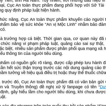
y Tiên, tỉnh Hà Nam. Tuy nhiên, với những dấu hiệu v
mại, Cục An toàn thực phẩm đang phối hợp với Sở Tài
úng quy định pháp luật hiện hành.
 chức năng, Cục An toàn thực phẩm khuyến cáo người 
phẩm bảo vệ sức khỏe “An vị Mộc Linh” nhằm bảo đả
có.
 trường hợp cá biệt. Thời gian qua, cơ quan này đã 
chức năng vi phạm pháp luật, quảng cáo sai sự thật,
ặc biệt, nhiều sản phẩm được phân phối qua mạng xã h
iếu thông tin của người tiêu dùng.
phẩm có nguồn gốc rõ ràng, được cấp phép lưu hành đ
cần hết sức thận trọng trước các nội dung quảng cáo t
hầm tưởng về hiệu quả điều trị hoặc thay thế thuốc chữ
, trước đó, Cục An toàn thực phẩm đã có văn bản gửi
in và Truyền thông) đề nghị xử lý fanpage có tên “
Dư
 định, gây hiểu lầm cho người tiêu dùng, khi chưa được
uật.
 các địa phương trên toàn quốc thu hồi sản phẩm “Sir