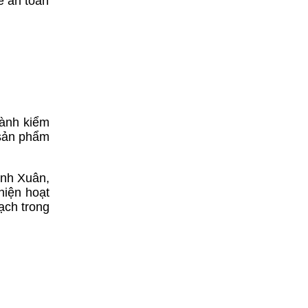
ề an toàn
hành kiểm
 sản phẩm
anh Xuân,
hiện hoạt
ạch trong