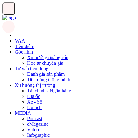
VAA
Tiêu điểm
Góc nhìn
Xu hướng quảng cáo
Học từ chuyên gia
Tư vấn tiêu dùng
Đánh giá sản phẩm
Tiêu dùng thông minh
Xu hướng thị trường
Tài chính - Ngân hàng
Địa ốc
Xe - Số
Du lịch
MEDIA
Podcast
eMagazine
Video
Infographic