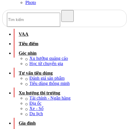
Photo
VAA
Tiêu điểm
Góc nhìn
Xu hướng quảng cáo
Học từ chuyên gia
Tư vấn tiêu dùng
Đánh giá sản phẩm
Tiêu dùng thông minh
Xu hướng thị trường
Tài chính - Ngân hàng
Địa ốc
Xe - Số
Du lịch
Gia đình