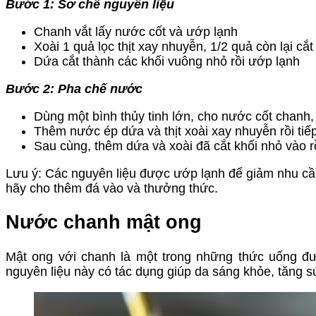
Bước 1: Sơ chế nguyên liệu
Chanh vắt lấy nước cốt và ướp lạnh
Xoài 1 quả lọc thịt xay nhuyễn, 1/2 quả còn lại cắ
Dứa cắt thành các khối vuông nhỏ rồi ướp lạnh
Bước 2: Pha chế nước
Dùng một bình thủy tinh lớn, cho nước cốt chanh
Thêm nước ép dứa và thịt xoài xay nhuyễn rồi tiế
Sau cùng, thêm dứa và xoài đã cắt khối nhỏ vào r
Lưu ý: Các nguyên liệu được ướp lạnh để giảm nhu cầ
hãy cho thêm đá vào và thưởng thức.
Nước chanh mật ong
Mật ong với chanh là một trong những thức uống được
nguyên liệu này có tác dụng giúp da sáng khỏe, tăng s