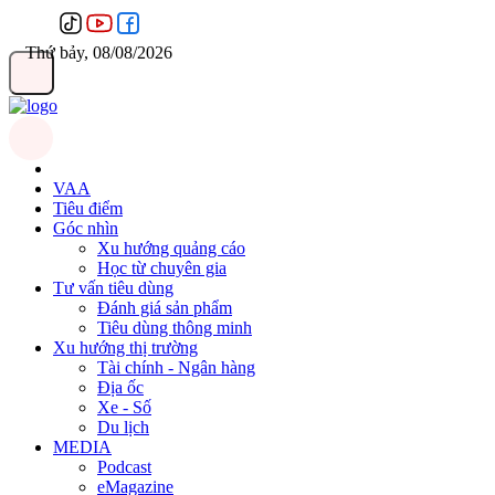
Thứ bảy, 08/08/2026
VAA
Tiêu điểm
Góc nhìn
Xu hướng quảng cáo
Học từ chuyên gia
Tư vấn tiêu dùng
Đánh giá sản phẩm
Tiêu dùng thông minh
Xu hướng thị trường
Tài chính - Ngân hàng
Địa ốc
Xe - Số
Du lịch
MEDIA
Podcast
eMagazine