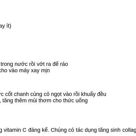
y ít)
trong nước rồi vớt ra để ráo
ại cho vào máy xay mịn
ớc cốt chanh cùng cỏ ngọt vào rồi khuấy đều
rí, tăng thêm mùi thơm cho thức uống
g vitamin C đáng kể. Chúng có tác dụng tăng sinh colla