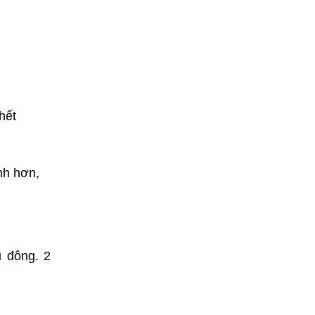
hết
nh hơn,
u đông. 2