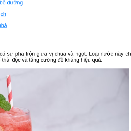
 bổ dưỡng
ịch
nhà
có sự pha trộn giữa vị chua và ngọt. Loại nước này c
ể thải độc và tăng cường đề kháng hiệu quả.