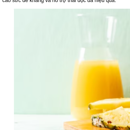
cao sức đề kháng và hỗ trợ thải độc da hiệu quả.