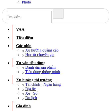
Photo
VAA
Tiêu điểm
Góc nhìn
Xu hướng quảng cáo
Học từ chuyên gia
Tư vấn tiêu dùng
Đánh giá sản phẩm
Tiêu dùng thông minh
Xu hướng thị trường
Tài chính - Ngân hàng
Địa ốc
Xe - Số
Du lịch
Gia đình