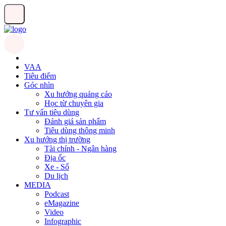
VAA
Tiêu điểm
Góc nhìn
Xu hướng quảng cáo
Học từ chuyên gia
Tư vấn tiêu dùng
Đánh giá sản phẩm
Tiêu dùng thông minh
Xu hướng thị trường
Tài chính - Ngân hàng
Địa ốc
Xe - Số
Du lịch
MEDIA
Podcast
eMagazine
Video
Infographic