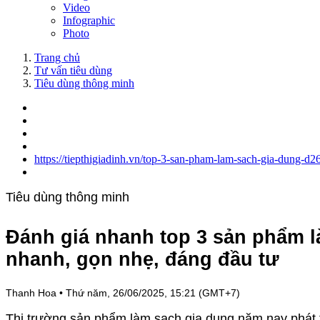
Video
Infographic
Photo
Trang chủ
Tư vấn tiêu dùng
Tiêu dùng thông minh
https://tiepthigiadinh.vn/top-3-san-pham-lam-sach-gia-dung-d2
Tiêu dùng thông minh
Đánh giá nhanh top 3 sản phẩm 
nhanh, gọn nhẹ, đáng đầu tư
Thanh Hoa
•
Thứ năm, 26/06/2025, 15:21 (GMT+7)
Thị trường sản phẩm làm sạch gia dụng năm nay phát t