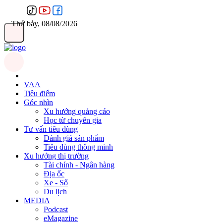
Thứ bảy, 08/08/2026
VAA
Tiêu điểm
Góc nhìn
Xu hướng quảng cáo
Học từ chuyên gia
Tư vấn tiêu dùng
Đánh giá sản phẩm
Tiêu dùng thông minh
Xu hướng thị trường
Tài chính - Ngân hàng
Địa ốc
Xe - Số
Du lịch
MEDIA
Podcast
eMagazine