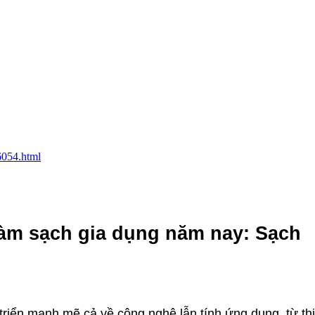
6054.html
làm sạch gia dụng năm nay: Sạch
riển mạnh mẽ cả về công nghệ lẫn tính ứng dụng, từ thi