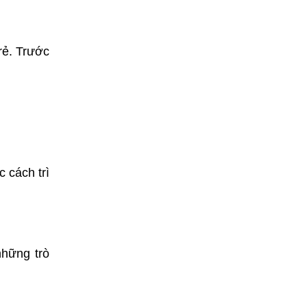
rẻ. Trước
c cách trì
những trò