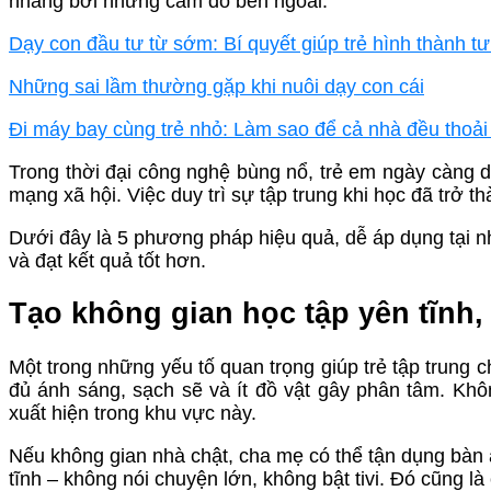
nhãng bởi những cám dỗ bên ngoài.
Dạy con đầu tư từ sớm: Bí quyết giúp trẻ hình thành t
Những sai lầm thường gặp khi nuôi dạy con cái
Đi máy bay cùng trẻ nhỏ: Làm sao để cả nhà đều thoải
Trong thời đại công nghệ bùng nổ, trẻ em ngày càng dễ
mạng xã hội. Việc duy trì sự tập trung khi học đã trở t
Dưới đây là 5 phương pháp hiệu quả, dễ áp dụng tại n
và đạt kết quả tốt hơn.
Tạo không gian học tập yên tĩnh, 
Một trong những yếu tố quan trọng giúp trẻ tập trung c
đủ ánh sáng, sạch sẽ và ít đồ vật gây phân tâm. Khôn
xuất hiện trong khu vực này.
Nếu không gian nhà chật, cha mẹ có thể tận dụng bàn ă
tĩnh – không nói chuyện lớn, không bật tivi. Đó cũng