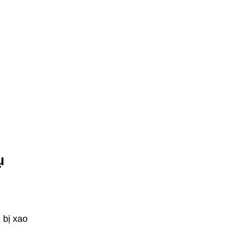
ụ
 bị xao