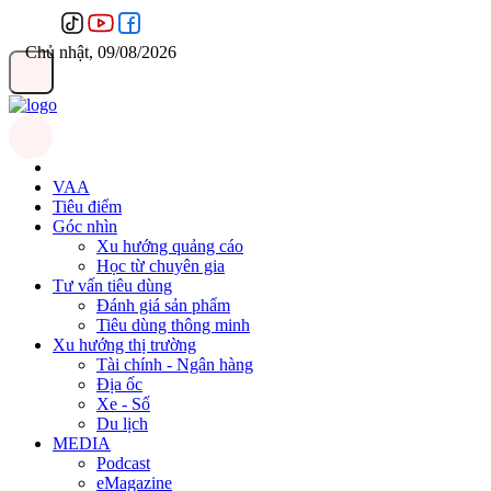
Chủ nhật, 09/08/2026
VAA
Tiêu điểm
Góc nhìn
Xu hướng quảng cáo
Học từ chuyên gia
Tư vấn tiêu dùng
Đánh giá sản phẩm
Tiêu dùng thông minh
Xu hướng thị trường
Tài chính - Ngân hàng
Địa ốc
Xe - Số
Du lịch
MEDIA
Podcast
eMagazine