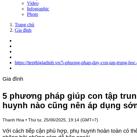
Video
Infographic
Photo
Trang chủ
Gia đình
https://tiepthigiadinh.vn/5-phuong-phap-day-con-tap-trung-ho
Gia đình
5 phương pháp giúp con tập tru
huynh nào cũng nên áp dụng sớ
Thanh Hoa
•
Thứ tư, 25/06/2025, 19:14 (GMT+7)
Với cách tiếp cận phù hợp, phụ huynh hoàn toàn có thể