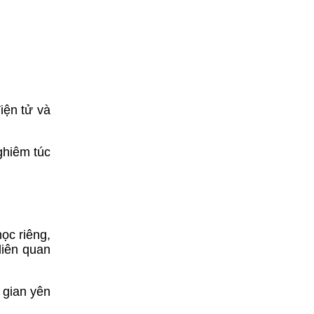
iện tử và
ghiêm túc
ọc riêng,
liên quan
 gian yên