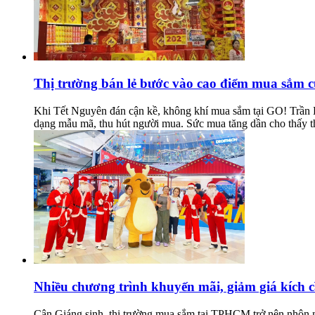
Thị trường bán lẻ bước vào cao điểm mua sắm 
Khi Tết Nguyên đán cận kề, không khí mua sắm tại GO! Trần Du
dạng mẫu mã, thu hút người mua. Sức mua tăng dần cho thấy th
Nhiều chương trình khuyến mãi, giảm giá kích c
Cận Giáng sinh, thị trường mua sắm tại TPHCM trở nên nhộn nhị