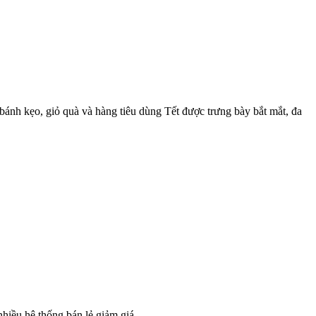
ánh kẹo, giỏ quà và hàng tiêu dùng Tết được trưng bày bắt mắt, đa
hiều hệ thống bán lẻ giảm giá.