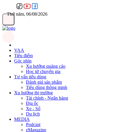
Thứ năm, 06/08/2026
VAA
Tiêu điểm
Góc nhìn
Xu hướng quảng cáo
Học từ chuyên gia
Tư vấn tiêu dùng
Đánh giá sản phẩm
Tiêu dùng thông minh
Xu hướng thị trường
Tài chính - Ngân hàng
Địa ốc
Xe - Số
Du lịch
MEDIA
Podcast
eMagazine