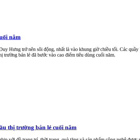
cuối năm
y Hưng trở nên sôi động, nhất là vào khung giờ chiều tối. Các quầy b
ị trường bán lẻ đã bước vào cao điểm tiêu dùng cuối năm.
ầu thị trường bán lẻ cuối năm
p với đồ trang trí, thời trang, quà tặng và sản phẩm công nghệ được n