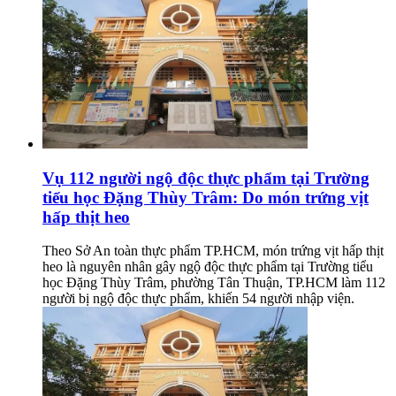
Vụ 112 người ngộ độc thực phẩm tại Trường
tiểu học Đặng Thùy Trâm: Do món trứng vịt
hấp thịt heo
Theo Sở An toàn thực phẩm TP.HCM, món trứng vịt hấp thịt
heo là nguyên nhân gây ngộ độc thực phẩm tại Trường tiểu
học Đặng Thùy Trâm, phường Tân Thuận, TP.HCM làm 112
người bị ngộ độc thực phẩm, khiến 54 người nhập viện.