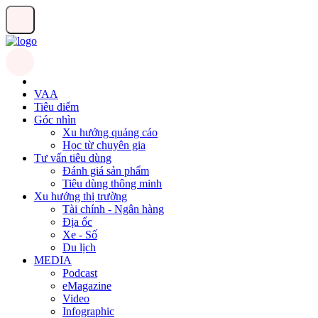
VAA
Tiêu điểm
Góc nhìn
Xu hướng quảng cáo
Học từ chuyên gia
Tư vấn tiêu dùng
Đánh giá sản phẩm
Tiêu dùng thông minh
Xu hướng thị trường
Tài chính - Ngân hàng
Địa ốc
Xe - Số
Du lịch
MEDIA
Podcast
eMagazine
Video
Infographic