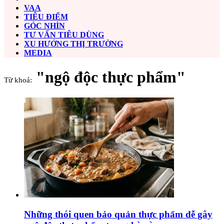
VAA
TIÊU ĐIỂM
GÓC NHÌN
TƯ VẤN TIÊU DÙNG
XU HƯỚNG THỊ TRƯỜNG
MEDIA
"ngộ độc thực phẩm"
Từ khoá:
Những thói quen bảo quản thực phẩm dễ gây