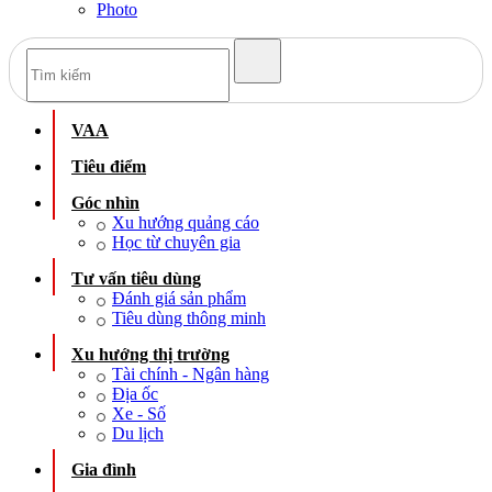
Photo
VAA
Tiêu điểm
Góc nhìn
Xu hướng quảng cáo
Học từ chuyên gia
Tư vấn tiêu dùng
Đánh giá sản phẩm
Tiêu dùng thông minh
Xu hướng thị trường
Tài chính - Ngân hàng
Địa ốc
Xe - Số
Du lịch
Gia đình