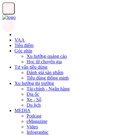
VAA
Tiêu điểm
Góc nhìn
Xu hướng quảng cáo
Học từ chuyên gia
Tư vấn tiêu dùng
Đánh giá sản phẩm
Tiêu dùng thông minh
Xu hướng thị trường
Tài chính - Ngân hàng
Địa ốc
Xe - Số
Du lịch
MEDIA
Podcast
eMagazine
Video
Infographic