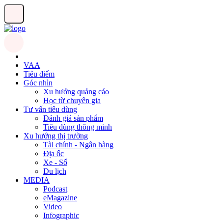
VAA
Tiêu điểm
Góc nhìn
Xu hướng quảng cáo
Học từ chuyên gia
Tư vấn tiêu dùng
Đánh giá sản phẩm
Tiêu dùng thông minh
Xu hướng thị trường
Tài chính - Ngân hàng
Địa ốc
Xe - Số
Du lịch
MEDIA
Podcast
eMagazine
Video
Infographic