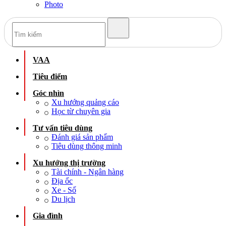
Photo
VAA
Tiêu điểm
Góc nhìn
Xu hướng quảng cáo
Học từ chuyên gia
Tư vấn tiêu dùng
Đánh giá sản phẩm
Tiêu dùng thông minh
Xu hướng thị trường
Tài chính - Ngân hàng
Địa ốc
Xe - Số
Du lịch
Gia đình